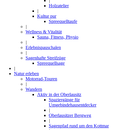
|
Holzatelier
|
Kultur pur
Spreequelltaufe
|
Wellness & Vitalität
Sauna, Fitness, Physio
|
Erlebnispauschalen
|
Sagenhafte Streifzüge
Spreequellsage
|
Natur erleben
Motorrad-Touren
|
Wandern
Aktiv in der Oberlausitz
Spaziergänge für
Umgebindehausentdecker
|
Oberlausitzer Bergweg
|
Sagenpfad rund um den Kottmar