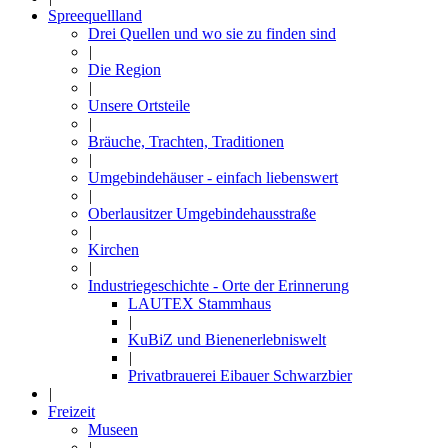
Spreequellland
Drei Quellen und wo sie zu finden sind
|
Die Region
|
Unsere Ortsteile
|
Bräuche, Trachten, Traditionen
|
Umgebindehäuser - einfach liebenswert
|
Oberlausitzer Umgebindehausstraße
|
Kirchen
|
Industriegeschichte - Orte der Erinnerung
LAUTEX Stammhaus
|
KuBiZ und Bienenerlebniswelt
|
Privatbrauerei Eibauer Schwarzbier
|
Freizeit
Museen
|