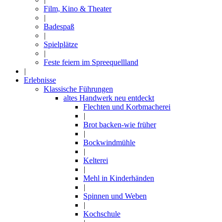
Film, Kino & Theater
|
Badespaß
|
Spielplätze
|
Feste feiern im Spreequellland
|
Erlebnisse
Klassische Führungen
altes Handwerk neu entdeckt
Flechten und Korbmacherei
|
Brot backen-wie früher
|
Bockwindmühle
|
Kelterei
|
Mehl in Kinderhänden
|
Spinnen und Weben
|
Kochschule