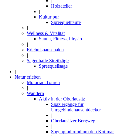
|
Holzatelier
|
Kultur pur
Spreequelltaufe
|
Wellness & Vitalität
Sauna, Fitness, Physio
|
Erlebnispauschalen
|
Sagenhafte Streifzüge
Spreequellsage
|
Natur erleben
Motorrad-Touren
|
Wandern
Aktiv in der Oberlausitz
Spaziergänge für
Umgebindehausentdecker
|
Oberlausitzer Bergweg
|
Sagenpfad rund um den Kottmar