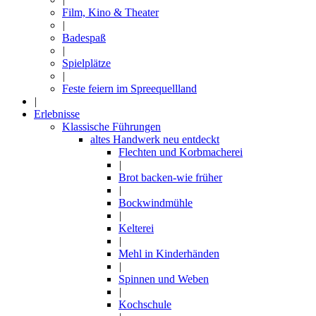
Film, Kino & Theater
|
Badespaß
|
Spielplätze
|
Feste feiern im Spreequellland
|
Erlebnisse
Klassische Führungen
altes Handwerk neu entdeckt
Flechten und Korbmacherei
|
Brot backen-wie früher
|
Bockwindmühle
|
Kelterei
|
Mehl in Kinderhänden
|
Spinnen und Weben
|
Kochschule