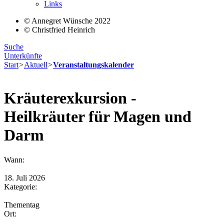
Links
© Annegret Wünsche 2022
© Christfried Heinrich
Suche
Unterkünfte
Start
>
Aktuell
>
Veranstaltungskalender
Kräuterexkursion -
Heilkräuter für Magen und
Darm
Wann:
18. Juli 2026
Kategorie:
Thementag
Ort: