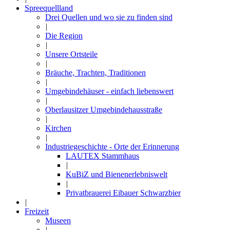
Spreequellland
Drei Quellen und wo sie zu finden sind
|
Die Region
|
Unsere Ortsteile
|
Bräuche, Trachten, Traditionen
|
Umgebindehäuser - einfach liebenswert
|
Oberlausitzer Umgebindehausstraße
|
Kirchen
|
Industriegeschichte - Orte der Erinnerung
LAUTEX Stammhaus
|
KuBiZ und Bienenerlebniswelt
|
Privatbrauerei Eibauer Schwarzbier
|
Freizeit
Museen
|