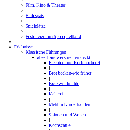
Film, Kino & Theater
|
Badespaß
|
Spielplätze
|
Feste feiern im Spreequellland
|
Erlebnisse
Klassische Führungen
altes Handwerk neu entdeckt
Flechten und Korbmacherei
|
Brot backen-wie früher
|
Bockwindmühle
|
Kelterei
|
Mehl in Kinderhänden
|
Spinnen und Weben
|
Kochschule