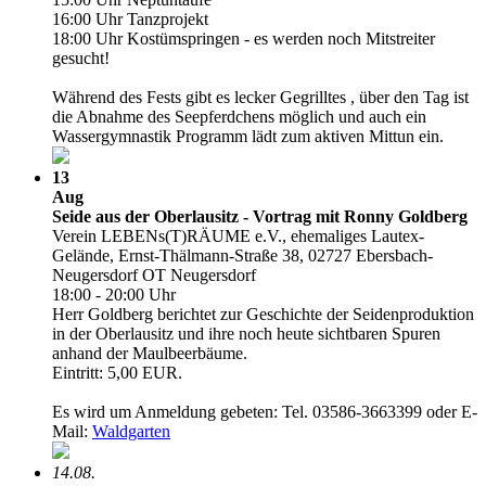
16:00 Uhr Tanzprojekt
18:00 Uhr Kostümspringen - es werden noch Mitstreiter
gesucht!
Während des Fests gibt es lecker Gegrilltes , über den Tag ist
die Abnahme des Seepferdchens möglich und auch ein
Wassergymnastik Programm lädt zum aktiven Mittun ein.
13
Aug
Seide aus der Oberlausitz - Vortrag mit Ronny Goldberg
Verein LEBENs(T)RÄUME e.V., ehemaliges Lautex-
Gelände, Ernst-Thälmann-Straße 38, 02727 Ebersbach-
Neugersdorf OT Neugersdorf
18:00 - 20:00 Uhr
Herr Goldberg berichtet zur Geschichte der Seidenproduktion
in der Oberlausitz und ihre noch heute sichtbaren Spuren
anhand der Maulbeerbäume.
Eintritt: 5,00 EUR.
Es wird um Anmeldung gebeten: Tel. 03586-3663399 oder E-
Mail:
Waldgarten
14.08.