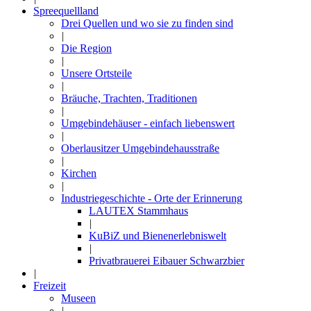
Spreequellland
Drei Quellen und wo sie zu finden sind
|
Die Region
|
Unsere Ortsteile
|
Bräuche, Trachten, Traditionen
|
Umgebindehäuser - einfach liebenswert
|
Oberlausitzer Umgebindehausstraße
|
Kirchen
|
Industriegeschichte - Orte der Erinnerung
LAUTEX Stammhaus
|
KuBiZ und Bienenerlebniswelt
|
Privatbrauerei Eibauer Schwarzbier
|
Freizeit
Museen
|