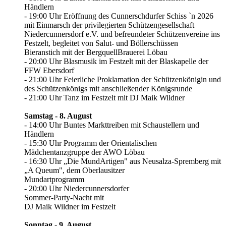
Händlern
- 19:00 Uhr Eröffnung des Cunnerschdurfer Schiss `n 2026
mit Einmarsch der privilegierten Schützengesellschaft
Niedercunnersdorf e.V. und befreundeter Schützenvereine ins
Festzelt, begleitet von Salut- und Böllerschüssen
Bieranstich mit der BergquellBrauerei Löbau
- 20:00 Uhr Blasmusik im Festzelt mit der Blaskapelle der
FFW Ebersdorf
- 21:00 Uhr Feierliche Proklamation der Schützenkönigin und
des Schützenkönigs mit anschließender Königsrunde
- 21:00 Uhr Tanz im Festzelt mit DJ Maik Wildner
Samstag - 8. August
- 14:00 Uhr Buntes Markttreiben mit Schaustellern und
Händlern
- 15:30 Uhr Programm der Orientalischen
Mädchentanzgruppe der AWO Löbau
- 16:30 Uhr „Die MundArtigen" aus Neusalza-Spremberg mit
„A Queum", dem Oberlausitzer
Mundartprogramm
- 20:00 Uhr Niedercunnersdorfer
Sommer-Party-Nacht mit
DJ Maik Wildner im Festzelt
Sonntag - 9. August