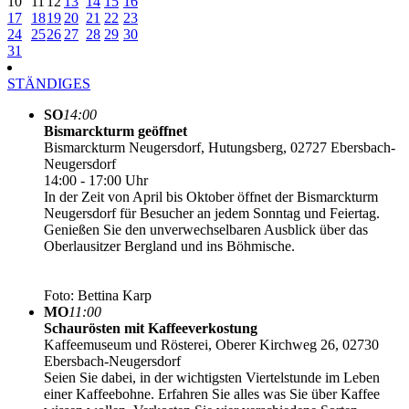
10
11
12
13
14
15
16
17
18
19
20
21
22
23
24
25
26
27
28
29
30
31
STÄNDIGES
SO
14:00
Bismarckturm geöffnet
Bismarckturm Neugersdorf, Hutungsberg, 02727 Ebersbach-
Neugersdorf
14:00 - 17:00 Uhr
In der Zeit von April bis Oktober öffnet der Bismarckturm
Neugersdorf für Besucher an jedem Sonntag und Feiertag.
Genießen Sie den unverwechselbaren Ausblick über das
Oberlausitzer Bergland und ins Böhmische.
Foto: Bettina Karp
MO
11:00
Schaurösten mit Kaffeeverkostung
Kaffeemuseum und Rösterei, Oberer Kirchweg 26, 02730
Ebersbach-Neugersdorf
Seien Sie dabei, in der wichtigsten Viertelstunde im Leben
einer Kaffeebohne. Erfahren Sie alles was Sie über Kaffee