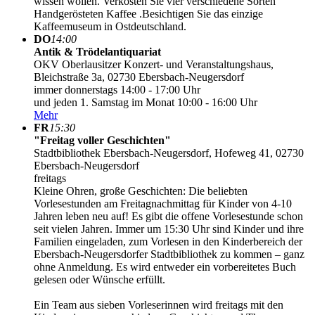
wissen wollen. Verkosten Sie vier verschiedene Sorten
Handgerösteten Kaffee .Besichtigen Sie das einzige
Kaffeemuseum in Ostdeutschland.
DO
14:00
Antik & Trödelantiquariat
OKV Oberlausitzer Konzert- und Veranstaltungshaus,
Bleichstraße 3a, 02730 Ebersbach-Neugersdorf
immer donnerstags 14:00 - 17:00 Uhr
und jeden 1. Samstag im Monat 10:00 - 16:00 Uhr
Mehr
FR
15:30
"Freitag voller Geschichten"
Stadtbibliothek Ebersbach-Neugersdorf, Hofeweg 41, 02730
Ebersbach-Neugersdorf
freitags
Kleine Ohren, große Geschichten: Die beliebten
Vorlesestunden am Freitagnachmittag für Kinder von 4-10
Jahren leben neu auf! Es gibt die offene Vorlesestunde schon
seit vielen Jahren. Immer um 15:30 Uhr sind Kinder und ihre
Familien eingeladen, zum Vorlesen in den Kinderbereich der
Ebersbach-Neugersdorfer Stadtbibliothek zu kommen – ganz
ohne Anmeldung. Es wird entweder ein vorbereitetes Buch
gelesen oder Wünsche erfüllt.
Ein Team aus sieben Vorleserinnen wird freitags mit den