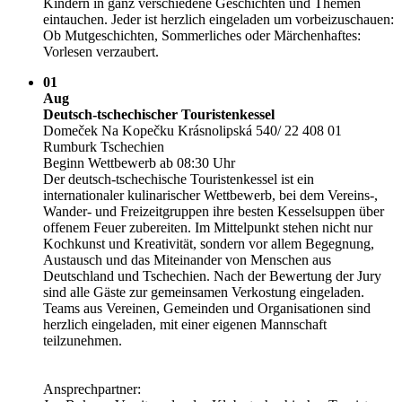
Kindern in ganz verschiedene Geschichten und Themen
eintauchen. Jeder ist herzlich eingeladen um vorbeizuschauen:
Ob Mutgeschichten, Sommerliches oder Märchenhaftes:
Vorlesen verzaubert.
01
Aug
Deutsch-tschechischer Touristenkessel
Domeček Na Kopečku Krásnolipská 540/­ 22 408 01
Rumburk Tschechien
Beginn Wettbewerb ab 08:30 Uhr
Der deutsch-tschechische Touristenkessel ist ein
internationaler kulinarischer Wettbewerb, bei dem Vereins-,
Wander- und Freizeitgruppen ihre besten Kesselsuppen über
offenem Feuer zubereiten. Im Mittelpunkt stehen nicht nur
Kochkunst und Kreativität, sondern vor allem Begegnung,
Austausch und das Miteinander von Menschen aus
Deutschland und Tschechien. Nach der Bewertung der Jury
sind alle Gäste zur gemeinsamen Verkostung eingeladen.
Teams aus Vereinen, Gemeinden und Organisationen sind
herzlich eingeladen, mit einer eigenen Mannschaft
teilzunehmen.
Ansprechpartner: