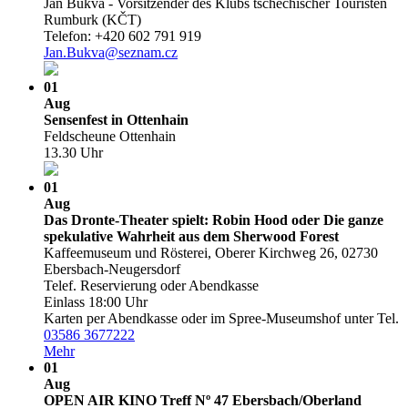
Jan Bukva - Vorsitzender des Klubs tschechischer Touristen
Rumburk (KČT)
Telefon: +420 602 791 919
Jan.Bukva@seznam.cz
01
Aug
Sensenfest in Ottenhain
Feldscheune Ottenhain
13.30 Uhr
01
Aug
Das Dronte-Theater spielt: Robin Hood oder Die ganze
spekulative Wahrheit aus dem Sherwood Forest
Kaffeemuseum und Rösterei, Oberer Kirchweg 26, 02730
Ebersbach-Neugersdorf
Telef. Reservierung oder Abendkasse
Einlass 18:00 Uhr
Karten per Abendkasse oder im Spree-Museumshof unter Tel.
03586 3677222
Mehr
01
Aug
OPEN AIR KINO Treff Nº 47 Ebersbach/­Oberland