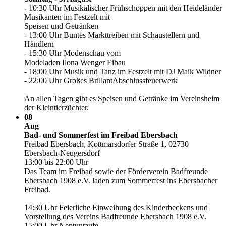
- 10:30 Uhr Musikalischer Frühschoppen mit den Heideländer
Musikanten im Festzelt mit
Speisen und Getränken
- 13:00 Uhr Buntes Markttreiben mit Schaustellern und
Händlern
- 15:30 Uhr Modenschau vom
Modeladen Ilona Wenger Eibau
- 18:00 Uhr Musik und Tanz im Festzelt mit DJ Maik Wildner
- 22:00 Uhr Großes BrillantAbschlussfeuerwerk
An allen Tagen gibt es Speisen und Getränke im Vereinsheim
der Kleintierzüchter.
08
Aug
Bad- und Sommerfest im Freibad Ebersbach
Freibad Ebersbach, Kottmarsdorfer Straße 1, 02730
Ebersbach-Neugersdorf
13:00 bis 22:00 Uhr
Das Team im Freibad sowie der Förderverein Badfreunde
Ebersbach 1908 e.V. laden zum Sommerfest ins Ebersbacher
Freibad.
14:30 Uhr Feierliche Einweihung des Kinderbeckens und
Vorstellung des Vereins Badfreunde Ebersbach 1908 e.V.
15:00 Uhr Neptuntaufe