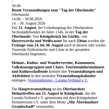
-
30.08.
Bunte Veranstaltungen zum "Tag der Oberlausitz"
Oberlausitz
14.08. - 30.08.2026
14. - 30. August 2026
Der
21. August
, der Gründungstag des Oberlausitzer
Sechsstädtebundes im Jahre 1346, ist der
Tag der
Oberlausitz
. Von
Königsbrück bis Görlitz
, von
Hoyerswerda und Weißwasser
bis nach
Zittau
werden die
Festtage vom 14. bis 30. August
auch in diesem Jahr wieder
Tausende Einheimische und Gäste in der gesamten
Oberlausitz begeistern.
Heimat-, Kultur- und Wandervereine, Kommunen,
Volkskunstgruppen und Chöre, Touristeninformationen
und Kulturschaffende
können ihre
Veranstaltungen und
Aktivitäten
in den zentralen
Veranstaltungskalender
eintragen.
Veranstaltungen - Lusatia-Verband e.V.
Die
Hauptveranstaltung
ist
das
Oberlausitzer
Heimattreffen
am 23. August in Königshain
, das der
Lusatia-Verband e.V. gemeinsam mit dem Königshainer
Heimatverein e.V. unter dem Motto
„Mir Äberlausitzer
Granitschadl“
veranstaltet
.