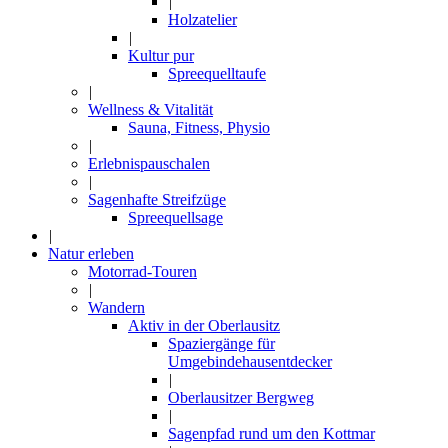
|
Holzatelier
|
Kultur pur
Spreequelltaufe
|
Wellness & Vitalität
Sauna, Fitness, Physio
|
Erlebnispauschalen
|
Sagenhafte Streifzüge
Spreequellsage
|
Natur erleben
Motorrad-Touren
|
Wandern
Aktiv in der Oberlausitz
Spaziergänge für
Umgebindehausentdecker
|
Oberlausitzer Bergweg
|
Sagenpfad rund um den Kottmar