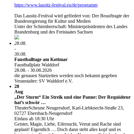
https:/​­/​­www.lausitz-festival.eu/​­de/​­programm
Das Lausitz-Festival wird gefördert von: Der Beauftragte der
Bundesregierung für Kultur und Medien
Unter der Schirmherrschaft: Ministerpräsidenten des Landes
Brandenburg und des Freistaates Sachsen
28.08.
-
30.08.
Faustballtage am Kottmar
Faustballplatz Walddorf
28.08. - 30.08.2026
die genauen Startzeiten werden noch bekannt gegeben
Veranstalter: SV Walddorf e.V.
28
Aug
„Der Sturm“ Ein Streik und eine Panne: Der Requisiteur
hat’s schwör …
TheaterScheune Neugersdorf, Karl-Liebknecht-Straße 23,
02727 Ebersbach-Neugersdorf
Einlass ab 18:30 Uhr
Geister, Magie, Liebe, Eifersucht, Verrat und Rache sind
geplant! Eigentlich … Doch dann steht alles kopf und es