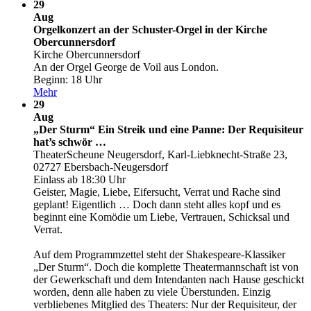
29
Aug
Orgelkonzert an der Schuster-Orgel in der Kirche
Obercunnersdorf
Kirche Obercunnersdorf
An der Orgel George de Voil aus London.
Beginn: 18 Uhr
Mehr
29
Aug
„Der Sturm“ Ein Streik und eine Panne: Der Requisiteur
hat’s schwör …
TheaterScheune Neugersdorf, Karl-Liebknecht-Straße 23,
02727 Ebersbach-Neugersdorf
Einlass ab 18:30 Uhr
Geister, Magie, Liebe, Eifersucht, Verrat und Rache sind
geplant! Eigentlich … Doch dann steht alles kopf und es
beginnt eine Komödie um Liebe, Vertrauen, Schicksal und
Verrat.
Auf dem Programmzettel steht der Shakespeare-Klassiker
„Der Sturm“. Doch die komplette Theatermannschaft ist von
der Gewerkschaft und dem Intendanten nach Hause geschickt
worden, denn alle haben zu viele Überstunden. Einzig
verbliebenes Mitglied des Theaters: Nur der Requisiteur, der