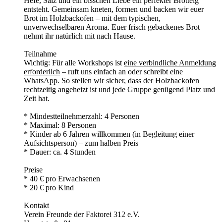
Hefe, Salz und ein bisschen Liebe ein perfekter Brotteig
entsteht. Gemeinsam kneten, formen und backen wir euer
Brot im Holzbackofen – mit dem typischen,
unverwechselbaren Aroma. Euer frisch gebackenes Brot
nehmt ihr natürlich mit nach Hause.
Teilnahme
Wichtig: Für alle Workshops ist
eine verbindliche Anmeldung
erforderlich
– ruft uns einfach an oder schreibt eine
WhatsApp. So stellen wir sicher, dass der Holzbackofen
rechtzeitig angeheizt ist und jede Gruppe genügend Platz und
Zeit hat.
* Mindestteilnehmerzahl: 4 Personen
* Maximal: 8 Personen
* Kinder ab 6 Jahren willkommen (in Begleitung einer
Aufsichtsperson) – zum halben Preis
* Dauer: ca. 4 Stunden
Preise
* 40 € pro Erwachsenen
* 20 € pro Kind
Kontakt
Verein Freunde der Faktorei 312 e.V.