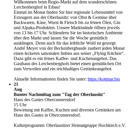
Willkommen beim Regio-Markt auf dem wunderschönen
Lerchenberghof in Eibau!
Einmal im Monat finden Sie hier regionale Lebensmittel von
Erzeugern aus der Oberlausitz: von Obst & Gemüse über
Backwaren, Käse, Wurst & Fleisch bis zu feinen Ölen, Gin
und Alpaka-Produkten. Unsere Marktstände öffnen jeweils
von 13 bis 17 Uhr. Schlendern Sie im historischen Ambiente
über den Markt und lassen Sie die Woche gemütlich
ausklingen. Denn auch für das leibliche Wohl ist gesorgt:
André Meyer von der Beckenbergbaude zaubert jeden Monat
einen leckeren saisonalen Imbiss aus seiner „Flying Kitchen“.
Dazu gibt es ein feines Kaffee- und Kuchenangebot. Das
Gasthaus des Lerchenberghofs bietet einen gemütlichen Ort
zum Verweilen und ein reichhaltiges Getränkeangebot.
Aktuelle Informationen finden Sie unter:
https:/​­/​­kottmar.bio
21
Aug
Bunter Nachmittag zum "Tag der Oberlausitz"
Haus des Gastes Obercunnersdorf
15 Uhr
Bewirtung mit Kaffee, Kuchen und diversen Getränken am
Haus des Gastes in Obercunnersdorf.
Kulturprogramm: Oberlausitzer Heimatgruppe Hochkirch e.V.