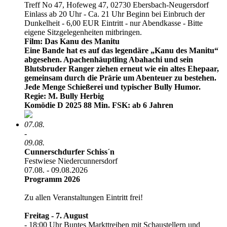
Treff No 47, Hofeweg 47, 02730 Ebersbach-Neugersdorf
Einlass ab 20 Uhr - Ca. 21 Uhr Beginn bei Einbruch der
Dunkelheit - 6,00 EUR Eintritt - nur Abendkasse - Bitte
eigene Sitzgelegenheiten mitbringen.
Film: Das Kanu des Manitu
Eine Bande hat es auf das legendäre „Kanu des Manitu“
abgesehen. Apachenhäuptling Abahachi und sein
Blutsbruder Ranger ziehen erneut wie ein altes Ehepaar,
gemeinsam durch die Prärie um Abenteuer zu bestehen.
Jede Menge Schießerei und typischer Bully Humor.
Regie: M. Bully Herbig
Komödie D 2025 88 Min. FSK: ab 6 Jahren
07.08.
-
09.08.
Cunnerschdurfer Schiss´n
Festwiese Niedercunnersdorf
07.08. - 09.08.2026
Programm 2026
Zu allen Veranstaltungen Eintritt frei!
Freitag - 7. August
- 18:00 Uhr Buntes Markttreiben mit Schaustellern und