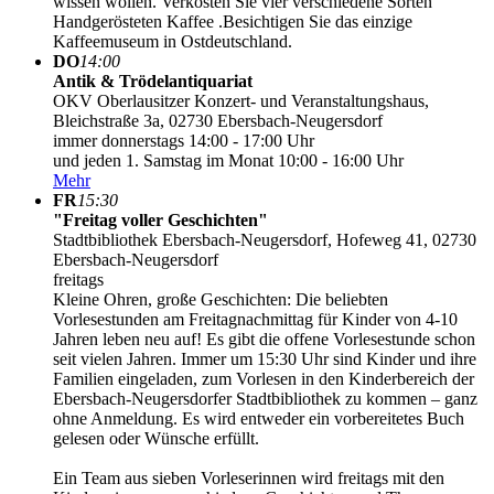
wissen wollen. Verkosten Sie vier verschiedene Sorten
Handgerösteten Kaffee .Besichtigen Sie das einzige
Kaffeemuseum in Ostdeutschland.
DO
14:00
Antik & Trödelantiquariat
OKV Oberlausitzer Konzert- und Veranstaltungshaus,
Bleichstraße 3a, 02730 Ebersbach-Neugersdorf
immer donnerstags 14:00 - 17:00 Uhr
und jeden 1. Samstag im Monat 10:00 - 16:00 Uhr
Mehr
FR
15:30
"Freitag voller Geschichten"
Stadtbibliothek Ebersbach-Neugersdorf, Hofeweg 41, 02730
Ebersbach-Neugersdorf
freitags
Kleine Ohren, große Geschichten: Die beliebten
Vorlesestunden am Freitagnachmittag für Kinder von 4-10
Jahren leben neu auf! Es gibt die offene Vorlesestunde schon
seit vielen Jahren. Immer um 15:30 Uhr sind Kinder und ihre
Familien eingeladen, zum Vorlesen in den Kinderbereich der
Ebersbach-Neugersdorfer Stadtbibliothek zu kommen – ganz
ohne Anmeldung. Es wird entweder ein vorbereitetes Buch
gelesen oder Wünsche erfüllt.
Ein Team aus sieben Vorleserinnen wird freitags mit den