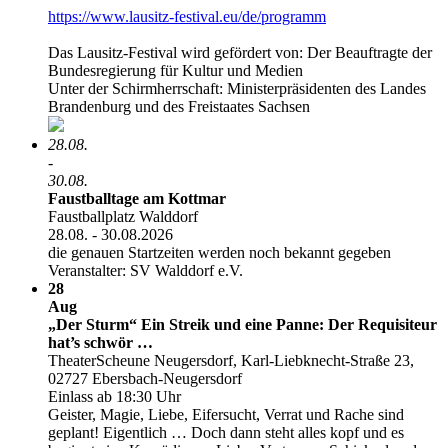
https:/​­/​­www.lausitz-festival.eu/​­de/​­programm
Das Lausitz-Festival wird gefördert von: Der Beauftragte der
Bundesregierung für Kultur und Medien
Unter der Schirmherrschaft: Ministerpräsidenten des Landes
Brandenburg und des Freistaates Sachsen
28.08.
-
30.08.
Faustballtage am Kottmar
Faustballplatz Walddorf
28.08. - 30.08.2026
die genauen Startzeiten werden noch bekannt gegeben
Veranstalter: SV Walddorf e.V.
28
Aug
„Der Sturm“ Ein Streik und eine Panne: Der Requisiteur
hat’s schwör …
TheaterScheune Neugersdorf, Karl-Liebknecht-Straße 23,
02727 Ebersbach-Neugersdorf
Einlass ab 18:30 Uhr
Geister, Magie, Liebe, Eifersucht, Verrat und Rache sind
geplant! Eigentlich … Doch dann steht alles kopf und es