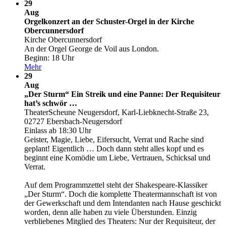
29
Aug
Orgelkonzert an der Schuster-Orgel in der Kirche
Obercunnersdorf
Kirche Obercunnersdorf
An der Orgel George de Voil aus London.
Beginn: 18 Uhr
Mehr
29
Aug
„Der Sturm“ Ein Streik und eine Panne: Der Requisiteur
hat’s schwör …
TheaterScheune Neugersdorf, Karl-Liebknecht-Straße 23,
02727 Ebersbach-Neugersdorf
Einlass ab 18:30 Uhr
Geister, Magie, Liebe, Eifersucht, Verrat und Rache sind
geplant! Eigentlich … Doch dann steht alles kopf und es
beginnt eine Komödie um Liebe, Vertrauen, Schicksal und
Verrat.
Auf dem Programmzettel steht der Shakespeare-Klassiker
„Der Sturm“. Doch die komplette Theatermannschaft ist von
der Gewerkschaft und dem Intendanten nach Hause geschickt
worden, denn alle haben zu viele Überstunden. Einzig
verbliebenes Mitglied des Theaters: Nur der Requisiteur, der