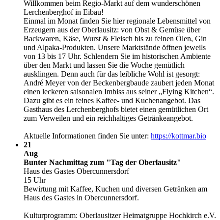
Willkommen beim Regio-Markt auf dem wunderschönen
Lerchenberghof in Eibau!
Einmal im Monat finden Sie hier regionale Lebensmittel von
Erzeugern aus der Oberlausitz: von Obst & Gemüse über
Backwaren, Käse, Wurst & Fleisch bis zu feinen Ölen, Gin
und Alpaka-Produkten. Unsere Marktstände öffnen jeweils
von 13 bis 17 Uhr. Schlendern Sie im historischen Ambiente
über den Markt und lassen Sie die Woche gemütlich
ausklingen. Denn auch für das leibliche Wohl ist gesorgt:
André Meyer von der Beckenbergbaude zaubert jeden Monat
einen leckeren saisonalen Imbiss aus seiner „Flying Kitchen“.
Dazu gibt es ein feines Kaffee- und Kuchenangebot. Das
Gasthaus des Lerchenberghofs bietet einen gemütlichen Ort
zum Verweilen und ein reichhaltiges Getränkeangebot.
Aktuelle Informationen finden Sie unter:
https:/​­/​­kottmar.bio
21
Aug
Bunter Nachmittag zum "Tag der Oberlausitz"
Haus des Gastes Obercunnersdorf
15 Uhr
Bewirtung mit Kaffee, Kuchen und diversen Getränken am
Haus des Gastes in Obercunnersdorf.
Kulturprogramm: Oberlausitzer Heimatgruppe Hochkirch e.V.