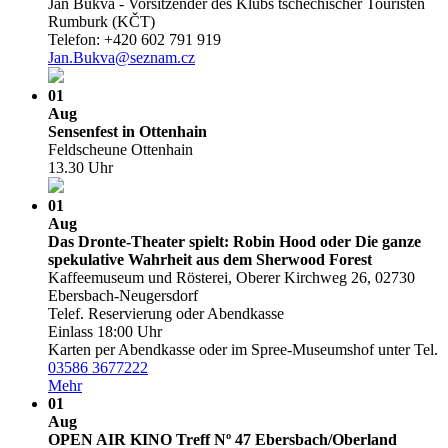
Jan Bukva - Vorsitzender des Klubs tschechischer Touristen
Rumburk (KČT)
Telefon: +420 602 791 919
Jan.Bukva@seznam.cz
01
Aug
Sensenfest in Ottenhain
Feldscheune Ottenhain
13.30 Uhr
01
Aug
Das Dronte-Theater spielt: Robin Hood oder Die ganze
spekulative Wahrheit aus dem Sherwood Forest
Kaffeemuseum und Rösterei, Oberer Kirchweg 26, 02730
Ebersbach-Neugersdorf
Telef. Reservierung oder Abendkasse
Einlass 18:00 Uhr
Karten per Abendkasse oder im Spree-Museumshof unter Tel.
03586 3677222
Mehr
01
Aug
OPEN AIR KINO Treff Nº 47 Ebersbach/­Oberland