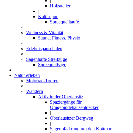
|
Holzatelier
|
Kultur pur
Spreequelltaufe
|
Wellness & Vitalität
Sauna, Fitness, Physio
|
Erlebnispauschalen
|
Sagenhafte Streifzüge
Spreequellsage
|
Natur erleben
Motorrad-Touren
|
Wandern
Aktiv in der Oberlausitz
Spaziergänge für
Umgebindehausentdecker
|
Oberlausitzer Bergweg
|
Sagenpfad rund um den Kottmar