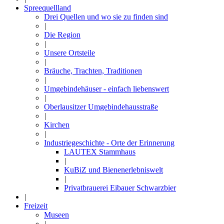
Spreequellland
Drei Quellen und wo sie zu finden sind
|
Die Region
|
Unsere Ortsteile
|
Bräuche, Trachten, Traditionen
|
Umgebindehäuser - einfach liebenswert
|
Oberlausitzer Umgebindehausstraße
|
Kirchen
|
Industriegeschichte - Orte der Erinnerung
LAUTEX Stammhaus
|
KuBiZ und Bienenerlebniswelt
|
Privatbrauerei Eibauer Schwarzbier
|
Freizeit
Museen
|