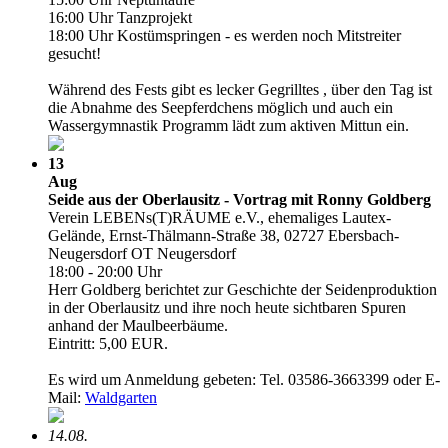
16:00 Uhr Tanzprojekt
18:00 Uhr Kostümspringen - es werden noch Mitstreiter
gesucht!
Während des Fests gibt es lecker Gegrilltes , über den Tag ist
die Abnahme des Seepferdchens möglich und auch ein
Wassergymnastik Programm lädt zum aktiven Mittun ein.
13
Aug
Seide aus der Oberlausitz - Vortrag mit Ronny Goldberg
Verein LEBENs(T)RÄUME e.V., ehemaliges Lautex-
Gelände, Ernst-Thälmann-Straße 38, 02727 Ebersbach-
Neugersdorf OT Neugersdorf
18:00 - 20:00 Uhr
Herr Goldberg berichtet zur Geschichte der Seidenproduktion
in der Oberlausitz und ihre noch heute sichtbaren Spuren
anhand der Maulbeerbäume.
Eintritt: 5,00 EUR.
Es wird um Anmeldung gebeten: Tel. 03586-3663399 oder E-
Mail:
Waldgarten
14.08.