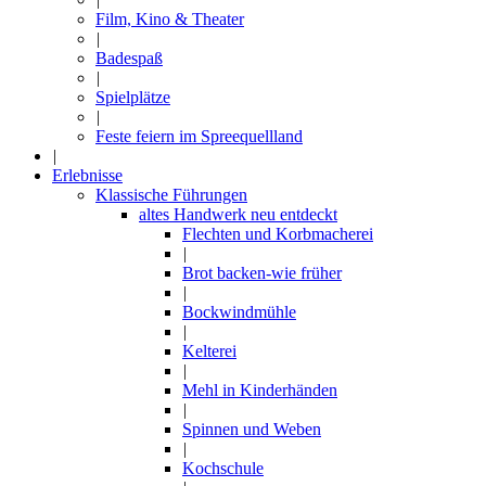
Film, Kino & Theater
|
Badespaß
|
Spielplätze
|
Feste feiern im Spreequellland
|
Erlebnisse
Klassische Führungen
altes Handwerk neu entdeckt
Flechten und Korbmacherei
|
Brot backen-wie früher
|
Bockwindmühle
|
Kelterei
|
Mehl in Kinderhänden
|
Spinnen und Weben
|
Kochschule