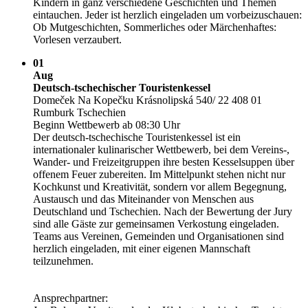
Kindern in ganz verschiedene Geschichten und Themen
eintauchen. Jeder ist herzlich eingeladen um vorbeizuschauen:
Ob Mutgeschichten, Sommerliches oder Märchenhaftes:
Vorlesen verzaubert.
01
Aug
Deutsch-tschechischer Touristenkessel
Domeček Na Kopečku Krásnolipská 540/­ 22 408 01
Rumburk Tschechien
Beginn Wettbewerb ab 08:30 Uhr
Der deutsch-tschechische Touristenkessel ist ein
internationaler kulinarischer Wettbewerb, bei dem Vereins-,
Wander- und Freizeitgruppen ihre besten Kesselsuppen über
offenem Feuer zubereiten. Im Mittelpunkt stehen nicht nur
Kochkunst und Kreativität, sondern vor allem Begegnung,
Austausch und das Miteinander von Menschen aus
Deutschland und Tschechien. Nach der Bewertung der Jury
sind alle Gäste zur gemeinsamen Verkostung eingeladen.
Teams aus Vereinen, Gemeinden und Organisationen sind
herzlich eingeladen, mit einer eigenen Mannschaft
teilzunehmen.
Ansprechpartner: