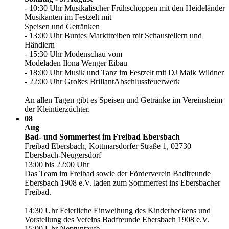
- 10:30 Uhr Musikalischer Frühschoppen mit den Heideländer
Musikanten im Festzelt mit
Speisen und Getränken
- 13:00 Uhr Buntes Markttreiben mit Schaustellern und
Händlern
- 15:30 Uhr Modenschau vom
Modeladen Ilona Wenger Eibau
- 18:00 Uhr Musik und Tanz im Festzelt mit DJ Maik Wildner
- 22:00 Uhr Großes BrillantAbschlussfeuerwerk
An allen Tagen gibt es Speisen und Getränke im Vereinsheim
der Kleintierzüchter.
08
Aug
Bad- und Sommerfest im Freibad Ebersbach
Freibad Ebersbach, Kottmarsdorfer Straße 1, 02730
Ebersbach-Neugersdorf
13:00 bis 22:00 Uhr
Das Team im Freibad sowie der Förderverein Badfreunde
Ebersbach 1908 e.V. laden zum Sommerfest ins Ebersbacher
Freibad.
14:30 Uhr Feierliche Einweihung des Kinderbeckens und
Vorstellung des Vereins Badfreunde Ebersbach 1908 e.V.
15:00 Uhr Neptuntaufe