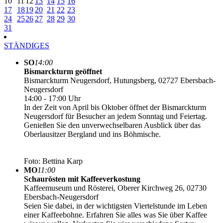
10
11
12
13
14
15
16
17
18
19
20
21
22
23
24
25
26
27
28
29
30
31
STÄNDIGES
SO
14:00
Bismarckturm geöffnet
Bismarckturm Neugersdorf, Hutungsberg, 02727 Ebersbach-
Neugersdorf
14:00 - 17:00 Uhr
In der Zeit von April bis Oktober öffnet der Bismarckturm
Neugersdorf für Besucher an jedem Sonntag und Feiertag.
Genießen Sie den unverwechselbaren Ausblick über das
Oberlausitzer Bergland und ins Böhmische.
Foto: Bettina Karp
MO
11:00
Schaurösten mit Kaffeeverkostung
Kaffeemuseum und Rösterei, Oberer Kirchweg 26, 02730
Ebersbach-Neugersdorf
Seien Sie dabei, in der wichtigsten Viertelstunde im Leben
einer Kaffeebohne. Erfahren Sie alles was Sie über Kaffee