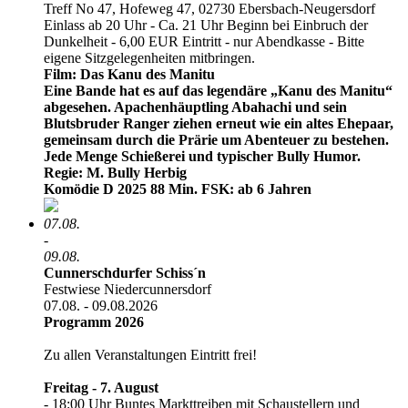
Treff No 47, Hofeweg 47, 02730 Ebersbach-Neugersdorf
Einlass ab 20 Uhr - Ca. 21 Uhr Beginn bei Einbruch der
Dunkelheit - 6,00 EUR Eintritt - nur Abendkasse - Bitte
eigene Sitzgelegenheiten mitbringen.
Film: Das Kanu des Manitu
Eine Bande hat es auf das legendäre „Kanu des Manitu“
abgesehen. Apachenhäuptling Abahachi und sein
Blutsbruder Ranger ziehen erneut wie ein altes Ehepaar,
gemeinsam durch die Prärie um Abenteuer zu bestehen.
Jede Menge Schießerei und typischer Bully Humor.
Regie: M. Bully Herbig
Komödie D 2025 88 Min. FSK: ab 6 Jahren
07.08.
-
09.08.
Cunnerschdurfer Schiss´n
Festwiese Niedercunnersdorf
07.08. - 09.08.2026
Programm 2026
Zu allen Veranstaltungen Eintritt frei!
Freitag - 7. August
- 18:00 Uhr Buntes Markttreiben mit Schaustellern und