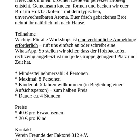
Hefe, Salz und ein bisschen Liebe ein perfekter Brotteig
entsteht. Gemeinsam kneten, formen und backen wir euer
Brot im Holzbackofen – mit dem typischen,
unverwechselbaren Aroma. Euer frisch gebackenes Brot
nehmt ihr natürlich mit nach Hause.
Teilnahme
Wichtig: Für alle Workshops ist
eine verbindliche Anmeldung
erforderlich
– ruft uns einfach an oder schreibt eine
WhatsApp. So stellen wir sicher, dass der Holzbackofen
rechtzeitig angeheizt ist und jede Gruppe genügend Platz und
Zeit hat.
* Mindestteilnehmerzahl: 4 Personen
* Maximal: 8 Personen
* Kinder ab 6 Jahren willkommen (in Begleitung einer
Aufsichtsperson) – zum halben Preis
* Dauer: ca. 4 Stunden
Preise
* 40 € pro Erwachsenen
* 20 € pro Kind
Kontakt
Verein Freunde der Faktorei 312 e.V.