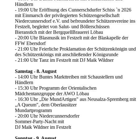
Händlern
- 19:00 Uhr Eröffnung des Cunnerschdurfer Schiss `n 2026
mit Einmarsch der privilegierten Schützengesellschaft
Niedercunnersdorf e.V. und befreundeter Schützenvereine ins
Festzelt, begleitet von Salut- und Böllerschüssen
Bieranstich mit der BergquellBrauerei Löbau
- 20:00 Uhr Blasmusik im Festzelt mit der Blaskapelle der
FFW Ebersdorf
- 21:00 Uhr Feierliche Proklamation der Schützenkönigin und
des Schützenkönigs mit anschließender Königsrunde
- 21:00 Uhr Tanz im Festzelt mit DJ Maik Wildner
Samstag - 8. August
- 14:00 Uhr Buntes Markttreiben mit Schaustellern und
Händlern
- 15:30 Uhr Programm der Orientalischen
Mädchentanzgruppe der AWO Löbau
- 16:30 Uhr „Die MundArtigen" aus Neusalza-Spremberg mit
„A Queum", dem Oberlausitzer
Mundartprogramm
- 20:00 Uhr Niedercunnersdorfer
Sommer-Party-Nacht mit
DJ Maik Wildner im Festzelt
Sonntag - 9. August