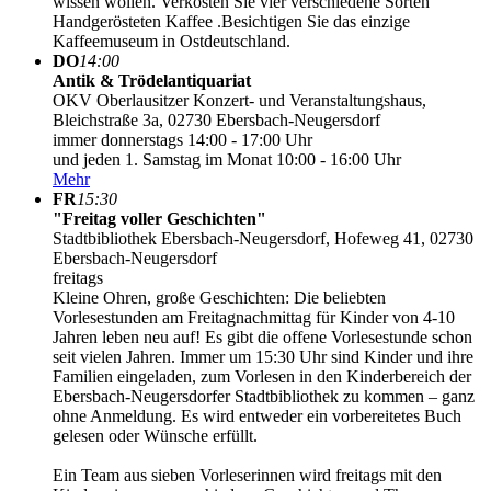
wissen wollen. Verkosten Sie vier verschiedene Sorten
Handgerösteten Kaffee .Besichtigen Sie das einzige
Kaffeemuseum in Ostdeutschland.
DO
14:00
Antik & Trödelantiquariat
OKV Oberlausitzer Konzert- und Veranstaltungshaus,
Bleichstraße 3a, 02730 Ebersbach-Neugersdorf
immer donnerstags 14:00 - 17:00 Uhr
und jeden 1. Samstag im Monat 10:00 - 16:00 Uhr
Mehr
FR
15:30
"Freitag voller Geschichten"
Stadtbibliothek Ebersbach-Neugersdorf, Hofeweg 41, 02730
Ebersbach-Neugersdorf
freitags
Kleine Ohren, große Geschichten: Die beliebten
Vorlesestunden am Freitagnachmittag für Kinder von 4-10
Jahren leben neu auf! Es gibt die offene Vorlesestunde schon
seit vielen Jahren. Immer um 15:30 Uhr sind Kinder und ihre
Familien eingeladen, zum Vorlesen in den Kinderbereich der
Ebersbach-Neugersdorfer Stadtbibliothek zu kommen – ganz
ohne Anmeldung. Es wird entweder ein vorbereitetes Buch
gelesen oder Wünsche erfüllt.
Ein Team aus sieben Vorleserinnen wird freitags mit den