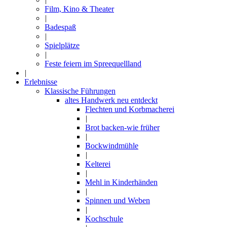
Film, Kino & Theater
|
Badespaß
|
Spielplätze
|
Feste feiern im Spreequellland
|
Erlebnisse
Klassische Führungen
altes Handwerk neu entdeckt
Flechten und Korbmacherei
|
Brot backen-wie früher
|
Bockwindmühle
|
Kelterei
|
Mehl in Kinderhänden
|
Spinnen und Weben
|
Kochschule