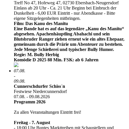
Treff No 47, Hofeweg 47, 02730 Ebersbach-Neugersdorf
Einlass ab 20 Uhr - Ca. 21 Uhr Beginn bei Einbruch der
Dunkelheit - 6,00 EUR Eintritt - nur Abendkasse - Bitte
eigene Sitzgelegenheiten mitbringen.
Film: Das Kanu des Manitu
Eine Bande hat es auf das legendäre „Kanu des Manitu“
abgesehen. Apachenhäuptling Abahachi und sein
Blutsbruder Ranger ziehen erneut wie ein altes Ehepaar,
gemeinsam durch die Prärie um Abenteuer zu bestehen.
Jede Menge Schießerei und typischer Bully Humor.
Regie: M. Bully Herbig
Komödie D 2025 88 Min. FSK: ab 6 Jahren
07.08.
-
09.08.
Cunnerschdurfer Schiss´n
Festwiese Niedercunnersdorf
07.08. - 09.08.2026
Programm 2026
Zu allen Veranstaltungen Eintritt frei!
Freitag - 7. August
- 18:00 Uhr Buntes Markttreiben mit Schaustellern und