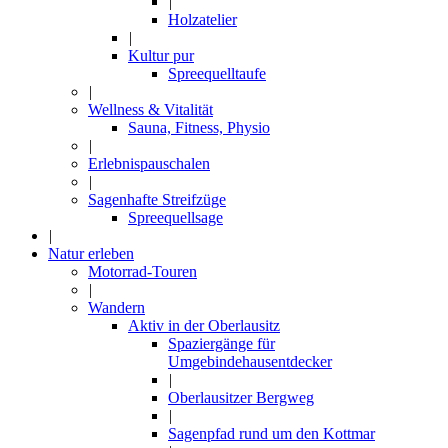
|
Holzatelier
|
Kultur pur
Spreequelltaufe
|
Wellness & Vitalität
Sauna, Fitness, Physio
|
Erlebnispauschalen
|
Sagenhafte Streifzüge
Spreequellsage
|
Natur erleben
Motorrad-Touren
|
Wandern
Aktiv in der Oberlausitz
Spaziergänge für
Umgebindehausentdecker
|
Oberlausitzer Bergweg
|
Sagenpfad rund um den Kottmar