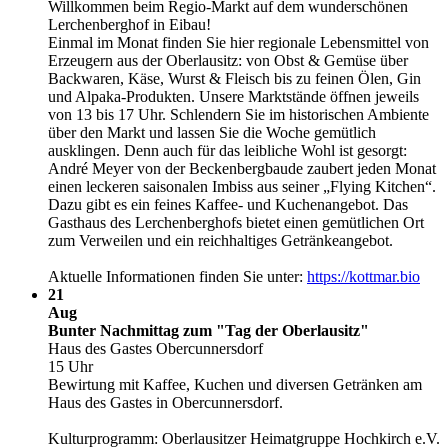
Willkommen beim Regio-Markt auf dem wunderschönen
Lerchenberghof in Eibau!
Einmal im Monat finden Sie hier regionale Lebensmittel von
Erzeugern aus der Oberlausitz: von Obst & Gemüse über
Backwaren, Käse, Wurst & Fleisch bis zu feinen Ölen, Gin
und Alpaka-Produkten. Unsere Marktstände öffnen jeweils
von 13 bis 17 Uhr. Schlendern Sie im historischen Ambiente
über den Markt und lassen Sie die Woche gemütlich
ausklingen. Denn auch für das leibliche Wohl ist gesorgt:
André Meyer von der Beckenbergbaude zaubert jeden Monat
einen leckeren saisonalen Imbiss aus seiner „Flying Kitchen“.
Dazu gibt es ein feines Kaffee- und Kuchenangebot. Das
Gasthaus des Lerchenberghofs bietet einen gemütlichen Ort
zum Verweilen und ein reichhaltiges Getränkeangebot.
Aktuelle Informationen finden Sie unter:
https:/​­/​­kottmar.bio
21
Aug
Bunter Nachmittag zum "Tag der Oberlausitz"
Haus des Gastes Obercunnersdorf
15 Uhr
Bewirtung mit Kaffee, Kuchen und diversen Getränken am
Haus des Gastes in Obercunnersdorf.
Kulturprogramm: Oberlausitzer Heimatgruppe Hochkirch e.V.