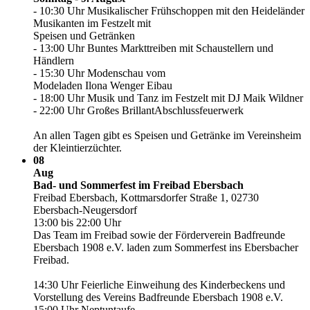
- 10:30 Uhr Musikalischer Frühschoppen mit den Heideländer
Musikanten im Festzelt mit
Speisen und Getränken
- 13:00 Uhr Buntes Markttreiben mit Schaustellern und
Händlern
- 15:30 Uhr Modenschau vom
Modeladen Ilona Wenger Eibau
- 18:00 Uhr Musik und Tanz im Festzelt mit DJ Maik Wildner
- 22:00 Uhr Großes BrillantAbschlussfeuerwerk
An allen Tagen gibt es Speisen und Getränke im Vereinsheim
der Kleintierzüchter.
08
Aug
Bad- und Sommerfest im Freibad Ebersbach
Freibad Ebersbach, Kottmarsdorfer Straße 1, 02730
Ebersbach-Neugersdorf
13:00 bis 22:00 Uhr
Das Team im Freibad sowie der Förderverein Badfreunde
Ebersbach 1908 e.V. laden zum Sommerfest ins Ebersbacher
Freibad.
14:30 Uhr Feierliche Einweihung des Kinderbeckens und
Vorstellung des Vereins Badfreunde Ebersbach 1908 e.V.
15:00 Uhr Neptuntaufe