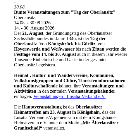
-
30.08.
Bunte Veranstaltungen zum "Tag der Oberlausitz"
Oberlausitz
14.08. - 30.08.2026
14. - 30. August 2026
Der
21. August
, der Gründungstag des Oberlausitzer
Sechsstädtebundes im Jahre 1346, ist der
Tag der
Oberlausitz
. Von
Königsbrück bis Görlitz
, von
Hoyerswerda und Weißwasser
bis nach
Zittau
werden die
Festtage vom 14. bis 30. August
auch in diesem Jahr wieder
Tausende Einheimische und Gäste in der gesamten
Oberlausitz begeistern.
Heimat-, Kultur- und Wandervereine, Kommunen,
Volkskunstgruppen und Chöre, Touristeninformationen
und Kulturschaffende
können ihre
Veranstaltungen und
Aktivitäten
in den zentralen
Veranstaltungskalender
eintragen.
Veranstaltungen - Lusatia-Verband e.V.
Die
Hauptveranstaltung
ist
das
Oberlausitzer
Heimattreffen
am 23. August in Königshain
, das der
Lusatia-Verband e.V. gemeinsam mit dem Königshainer
Heimatverein e.V. unter dem Motto
„Mir Äberlausitzer
Granitschadl“
veranstaltet
.