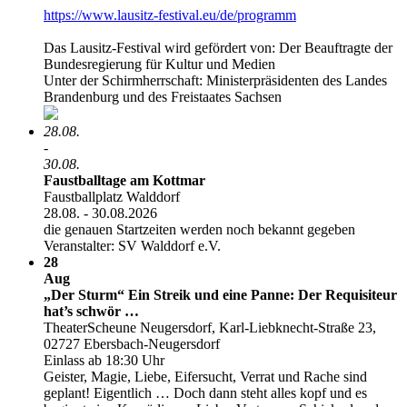
https:/​­/​­www.lausitz-festival.eu/​­de/​­programm
Das Lausitz-Festival wird gefördert von: Der Beauftragte der
Bundesregierung für Kultur und Medien
Unter der Schirmherrschaft: Ministerpräsidenten des Landes
Brandenburg und des Freistaates Sachsen
28.08.
-
30.08.
Faustballtage am Kottmar
Faustballplatz Walddorf
28.08. - 30.08.2026
die genauen Startzeiten werden noch bekannt gegeben
Veranstalter: SV Walddorf e.V.
28
Aug
„Der Sturm“ Ein Streik und eine Panne: Der Requisiteur
hat’s schwör …
TheaterScheune Neugersdorf, Karl-Liebknecht-Straße 23,
02727 Ebersbach-Neugersdorf
Einlass ab 18:30 Uhr
Geister, Magie, Liebe, Eifersucht, Verrat und Rache sind
geplant! Eigentlich … Doch dann steht alles kopf und es