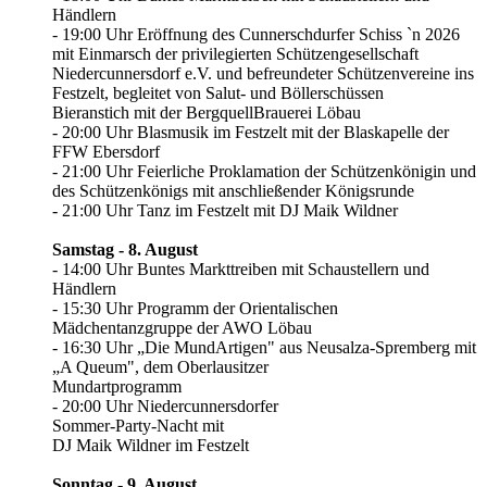
Händlern
- 19:00 Uhr Eröffnung des Cunnerschdurfer Schiss `n 2026
mit Einmarsch der privilegierten Schützengesellschaft
Niedercunnersdorf e.V. und befreundeter Schützenvereine ins
Festzelt, begleitet von Salut- und Böllerschüssen
Bieranstich mit der BergquellBrauerei Löbau
- 20:00 Uhr Blasmusik im Festzelt mit der Blaskapelle der
FFW Ebersdorf
- 21:00 Uhr Feierliche Proklamation der Schützenkönigin und
des Schützenkönigs mit anschließender Königsrunde
- 21:00 Uhr Tanz im Festzelt mit DJ Maik Wildner
Samstag - 8. August
- 14:00 Uhr Buntes Markttreiben mit Schaustellern und
Händlern
- 15:30 Uhr Programm der Orientalischen
Mädchentanzgruppe der AWO Löbau
- 16:30 Uhr „Die MundArtigen" aus Neusalza-Spremberg mit
„A Queum", dem Oberlausitzer
Mundartprogramm
- 20:00 Uhr Niedercunnersdorfer
Sommer-Party-Nacht mit
DJ Maik Wildner im Festzelt
Sonntag - 9. August