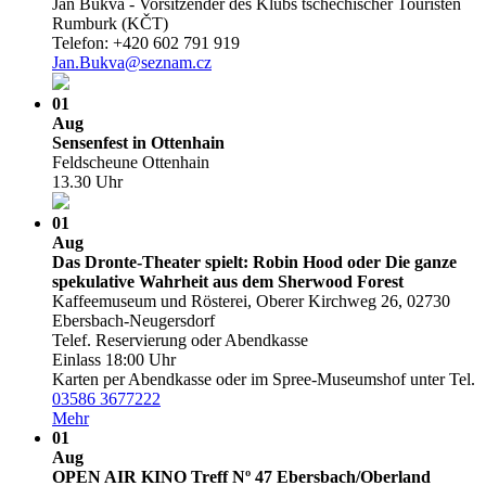
Jan Bukva - Vorsitzender des Klubs tschechischer Touristen
Rumburk (KČT)
Telefon: +420 602 791 919
Jan.Bukva@seznam.cz
01
Aug
Sensenfest in Ottenhain
Feldscheune Ottenhain
13.30 Uhr
01
Aug
Das Dronte-Theater spielt: Robin Hood oder Die ganze
spekulative Wahrheit aus dem Sherwood Forest
Kaffeemuseum und Rösterei, Oberer Kirchweg 26, 02730
Ebersbach-Neugersdorf
Telef. Reservierung oder Abendkasse
Einlass 18:00 Uhr
Karten per Abendkasse oder im Spree-Museumshof unter Tel.
03586 3677222
Mehr
01
Aug
OPEN AIR KINO Treff Nº 47 Ebersbach/­Oberland