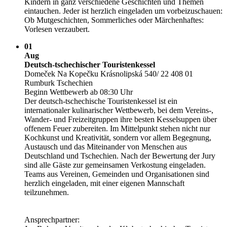
Kindern in ganz verschiedene Geschichten und Themen
eintauchen. Jeder ist herzlich eingeladen um vorbeizuschauen:
Ob Mutgeschichten, Sommerliches oder Märchenhaftes:
Vorlesen verzaubert.
01
Aug
Deutsch-tschechischer Touristenkessel
Domeček Na Kopečku Krásnolipská 540/­ 22 408 01
Rumburk Tschechien
Beginn Wettbewerb ab 08:30 Uhr
Der deutsch-tschechische Touristenkessel ist ein
internationaler kulinarischer Wettbewerb, bei dem Vereins-,
Wander- und Freizeitgruppen ihre besten Kesselsuppen über
offenem Feuer zubereiten. Im Mittelpunkt stehen nicht nur
Kochkunst und Kreativität, sondern vor allem Begegnung,
Austausch und das Miteinander von Menschen aus
Deutschland und Tschechien. Nach der Bewertung der Jury
sind alle Gäste zur gemeinsamen Verkostung eingeladen.
Teams aus Vereinen, Gemeinden und Organisationen sind
herzlich eingeladen, mit einer eigenen Mannschaft
teilzunehmen.
Ansprechpartner: