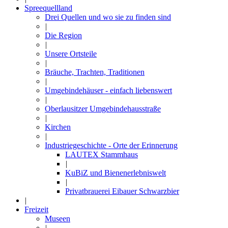
Spreequellland
Drei Quellen und wo sie zu finden sind
|
Die Region
|
Unsere Ortsteile
|
Bräuche, Trachten, Traditionen
|
Umgebindehäuser - einfach liebenswert
|
Oberlausitzer Umgebindehausstraße
|
Kirchen
|
Industriegeschichte - Orte der Erinnerung
LAUTEX Stammhaus
|
KuBiZ und Bienenerlebniswelt
|
Privatbrauerei Eibauer Schwarzbier
|
Freizeit
Museen
|