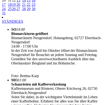
10
11
12
13
14
15
16
17
18
19
20
21
22
23
24
25
26
27
28
29
30
31
STÄNDIGES
SO
14:00
Bismarckturm geöffnet
Bismarckturm Neugersdorf, Hutungsberg, 02727 Ebersbach-
Neugersdorf
14:00 - 17:00 Uhr
In der Zeit von April bis Oktober öffnet der Bismarckturm
Neugersdorf für Besucher an jedem Sonntag und Feiertag.
Genießen Sie den unverwechselbaren Ausblick über das
Oberlausitzer Bergland und ins Böhmische.
Foto: Bettina Karp
MO
11:00
Schaurösten mit Kaffeeverkostung
Kaffeemuseum und Rösterei, Oberer Kirchweg 26, 02730
Ebersbach-Neugersdorf
Seien Sie dabei, in der wichtigsten Viertelstunde im Leben
einer Kaffeebohne. Erfahren Sie alles was Sie über Kaffee