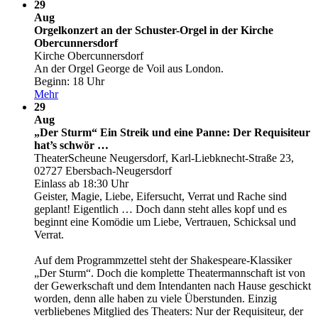
29
Aug
Orgelkonzert an der Schuster-Orgel in der Kirche
Obercunnersdorf
Kirche Obercunnersdorf
An der Orgel George de Voil aus London.
Beginn: 18 Uhr
Mehr
29
Aug
„Der Sturm“ Ein Streik und eine Panne: Der Requisiteur
hat’s schwör …
TheaterScheune Neugersdorf, Karl-Liebknecht-Straße 23,
02727 Ebersbach-Neugersdorf
Einlass ab 18:30 Uhr
Geister, Magie, Liebe, Eifersucht, Verrat und Rache sind
geplant! Eigentlich … Doch dann steht alles kopf und es
beginnt eine Komödie um Liebe, Vertrauen, Schicksal und
Verrat.
Auf dem Programmzettel steht der Shakespeare-Klassiker
„Der Sturm“. Doch die komplette Theatermannschaft ist von
der Gewerkschaft und dem Intendanten nach Hause geschickt
worden, denn alle haben zu viele Überstunden. Einzig
verbliebenes Mitglied des Theaters: Nur der Requisiteur, der