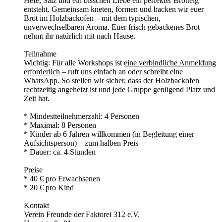
Hefe, Salz und ein bisschen Liebe ein perfekter Brotteig
entsteht. Gemeinsam kneten, formen und backen wir euer
Brot im Holzbackofen – mit dem typischen,
unverwechselbaren Aroma. Euer frisch gebackenes Brot
nehmt ihr natürlich mit nach Hause.
Teilnahme
Wichtig: Für alle Workshops ist
eine verbindliche Anmeldung
erforderlich
– ruft uns einfach an oder schreibt eine
WhatsApp. So stellen wir sicher, dass der Holzbackofen
rechtzeitig angeheizt ist und jede Gruppe genügend Platz und
Zeit hat.
* Mindestteilnehmerzahl: 4 Personen
* Maximal: 8 Personen
* Kinder ab 6 Jahren willkommen (in Begleitung einer
Aufsichtsperson) – zum halben Preis
* Dauer: ca. 4 Stunden
Preise
* 40 € pro Erwachsenen
* 20 € pro Kind
Kontakt
Verein Freunde der Faktorei 312 e.V.