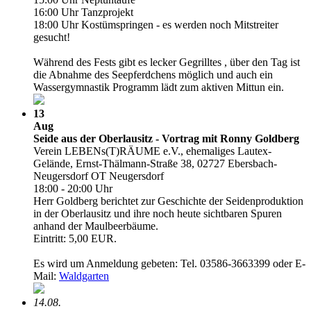
16:00 Uhr Tanzprojekt
18:00 Uhr Kostümspringen - es werden noch Mitstreiter
gesucht!
Während des Fests gibt es lecker Gegrilltes , über den Tag ist
die Abnahme des Seepferdchens möglich und auch ein
Wassergymnastik Programm lädt zum aktiven Mittun ein.
13
Aug
Seide aus der Oberlausitz - Vortrag mit Ronny Goldberg
Verein LEBENs(T)RÄUME e.V., ehemaliges Lautex-
Gelände, Ernst-Thälmann-Straße 38, 02727 Ebersbach-
Neugersdorf OT Neugersdorf
18:00 - 20:00 Uhr
Herr Goldberg berichtet zur Geschichte der Seidenproduktion
in der Oberlausitz und ihre noch heute sichtbaren Spuren
anhand der Maulbeerbäume.
Eintritt: 5,00 EUR.
Es wird um Anmeldung gebeten: Tel. 03586-3663399 oder E-
Mail:
Waldgarten
14.08.