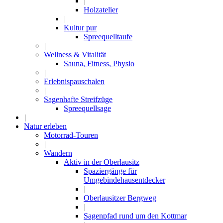
|
Holzatelier
|
Kultur pur
Spreequelltaufe
|
Wellness & Vitalität
Sauna, Fitness, Physio
|
Erlebnispauschalen
|
Sagenhafte Streifzüge
Spreequellsage
|
Natur erleben
Motorrad-Touren
|
Wandern
Aktiv in der Oberlausitz
Spaziergänge für
Umgebindehausentdecker
|
Oberlausitzer Bergweg
|
Sagenpfad rund um den Kottmar