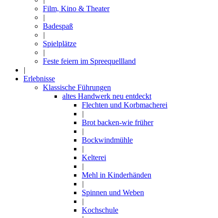
Film, Kino & Theater
|
Badespaß
|
Spielplätze
|
Feste feiern im Spreequellland
|
Erlebnisse
Klassische Führungen
altes Handwerk neu entdeckt
Flechten und Korbmacherei
|
Brot backen-wie früher
|
Bockwindmühle
|
Kelterei
|
Mehl in Kinderhänden
|
Spinnen und Weben
|
Kochschule