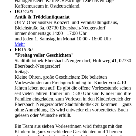
Handgerösteten Kaffee .Besichtigen Sie das einzige
Kaffeemuseum in Ostdeutschland.
DO
14:00
Antik & Trödelantiquariat
OKV Oberlausitzer Konzert- und Veranstaltungshaus,
Bleichstraße 3a, 02730 Ebersbach-Neugersdorf
immer donnerstags 14:00 - 17:00 Uhr
und jeden 1. Samstag im Monat 10:00 - 16:00 Uhr
Mehr
FR
15:30
"Freitag voller Geschichten"
Stadtbibliothek Ebersbach-Neugersdorf, Hofeweg 41, 02730
Ebersbach-Neugersdorf
freitags
Kleine Ohren, große Geschichten: Die beliebten
Vorlesestunden am Freitagnachmittag für Kinder von 4-10
Jahren leben neu auf! Es gibt die offene Vorlesestunde schon
seit vielen Jahren. Immer um 15:30 Uhr sind Kinder und ihre
Familien eingeladen, zum Vorlesen in den Kinderbereich der
Ebersbach-Neugersdorfer Stadtbibliothek zu kommen – ganz
ohne Anmeldung. Es wird entweder ein vorbereitetes Buch
gelesen oder Wünsche erfüllt.
Ein Team aus sieben Vorleserinnen wird freitags mit den
Kindern in ganz verschiedene Geschichten und Themen