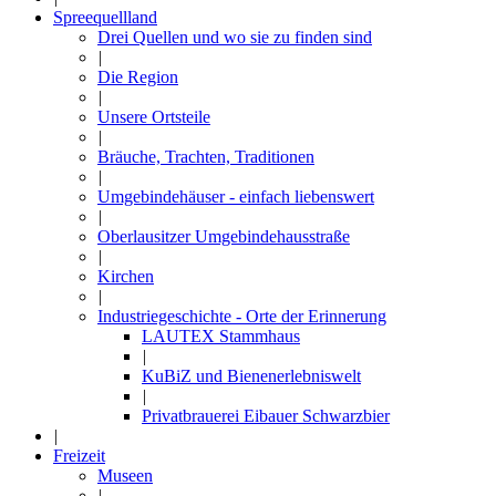
Spreequellland
Drei Quellen und wo sie zu finden sind
|
Die Region
|
Unsere Ortsteile
|
Bräuche, Trachten, Traditionen
|
Umgebindehäuser - einfach liebenswert
|
Oberlausitzer Umgebindehausstraße
|
Kirchen
|
Industriegeschichte - Orte der Erinnerung
LAUTEX Stammhaus
|
KuBiZ und Bienenerlebniswelt
|
Privatbrauerei Eibauer Schwarzbier
|
Freizeit
Museen
|