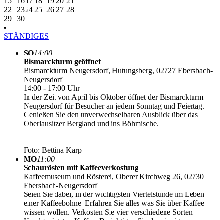
15
16
17
18
19
20
21
22
23
24
25
26
27
28
29
30
STÄNDIGES
SO
14:00
Bismarckturm geöffnet
Bismarckturm Neugersdorf, Hutungsberg, 02727 Ebersbach-
Neugersdorf
14:00 - 17:00 Uhr
In der Zeit von April bis Oktober öffnet der Bismarckturm
Neugersdorf für Besucher an jedem Sonntag und Feiertag.
Genießen Sie den unverwechselbaren Ausblick über das
Oberlausitzer Bergland und ins Böhmische.
Foto: Bettina Karp
MO
11:00
Schaurösten mit Kaffeeverkostung
Kaffeemuseum und Rösterei, Oberer Kirchweg 26, 02730
Ebersbach-Neugersdorf
Seien Sie dabei, in der wichtigsten Viertelstunde im Leben
einer Kaffeebohne. Erfahren Sie alles was Sie über Kaffee
wissen wollen. Verkosten Sie vier verschiedene Sorten