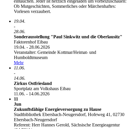
eintauchen. Jeder ist herzlich eingeladen um vorbeizuschauen:
Ob Mutgeschichten, Sommerliches oder Märchenhaftes:
Vorlesen verzaubert.
19.04.
-
28.06.
Sonderausstellung "Paul Sinkwitz und die Oberlausitz"
Faktorenhof Eibau
19.04. - 28.06.2026
Veranstalter: Gemeinde Kottmar/­Heimat- und
Humboldtmuseum
Mehr
11.06.
-
14.06.
Zirkus Ostfriesland
Sportplatz am Volkshaus Eibau
11.06. - 14.06.2026
11
Jun
Zukunftsfähige Energieversorgung zu Hause
Stadtbibliothek Ebersbach-Neugersdorf, Hofeweg 41, 02730
Ebersbach-Neugersdorf
Referent: Herr Hannes Gerold, Sächsische Energieagentur