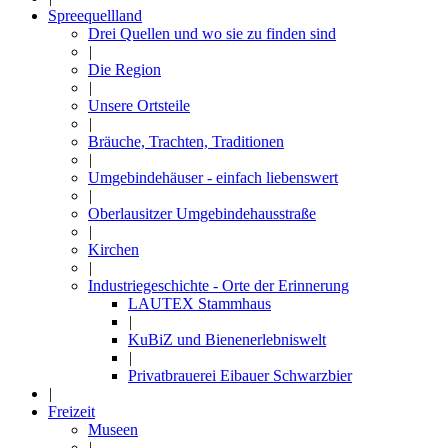
Spreequellland
Drei Quellen und wo sie zu finden sind
|
Die Region
|
Unsere Ortsteile
|
Bräuche, Trachten, Traditionen
|
Umgebindehäuser - einfach liebenswert
|
Oberlausitzer Umgebindehausstraße
|
Kirchen
|
Industriegeschichte - Orte der Erinnerung
LAUTEX Stammhaus
|
KuBiZ und Bienenerlebniswelt
|
Privatbrauerei Eibauer Schwarzbier
|
Freizeit
Museen
|