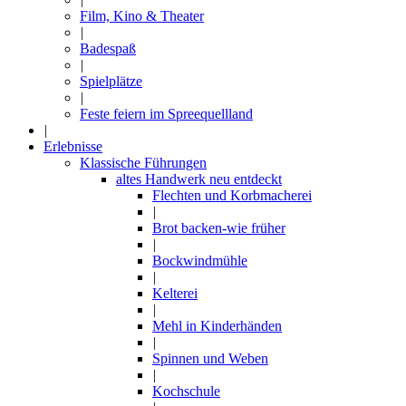
Film, Kino & Theater
|
Badespaß
|
Spielplätze
|
Feste feiern im Spreequellland
|
Erlebnisse
Klassische Führungen
altes Handwerk neu entdeckt
Flechten und Korbmacherei
|
Brot backen-wie früher
|
Bockwindmühle
|
Kelterei
|
Mehl in Kinderhänden
|
Spinnen und Weben
|
Kochschule