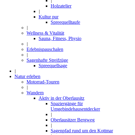
|
Holzatelier
|
Kultur pur
Spreequelltaufe
|
Wellness & Vitalität
Sauna, Fitness, Physio
|
Erlebnispauschalen
|
Sagenhafte Streifzüge
Spreequellsage
|
Natur erleben
Motorrad-Touren
|
Wandern
Aktiv in der Oberlausitz
Spaziergänge für
Umgebindehausentdecker
|
Oberlausitzer Bergweg
|
Sagenpfad rund um den Kottmar