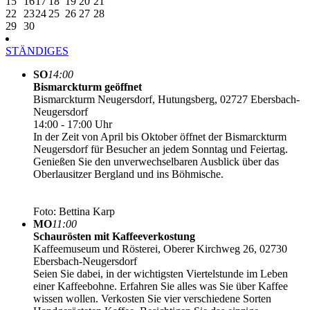
15
16
17
18
19
20
21
22
23
24
25
26
27
28
29
30
STÄNDIGES
SO
14:00
Bismarckturm geöffnet
Bismarckturm Neugersdorf, Hutungsberg, 02727 Ebersbach-
Neugersdorf
14:00 - 17:00 Uhr
In der Zeit von April bis Oktober öffnet der Bismarckturm
Neugersdorf für Besucher an jedem Sonntag und Feiertag.
Genießen Sie den unverwechselbaren Ausblick über das
Oberlausitzer Bergland und ins Böhmische.
Foto: Bettina Karp
MO
11:00
Schaurösten mit Kaffeeverkostung
Kaffeemuseum und Rösterei, Oberer Kirchweg 26, 02730
Ebersbach-Neugersdorf
Seien Sie dabei, in der wichtigsten Viertelstunde im Leben
einer Kaffeebohne. Erfahren Sie alles was Sie über Kaffee
wissen wollen. Verkosten Sie vier verschiedene Sorten