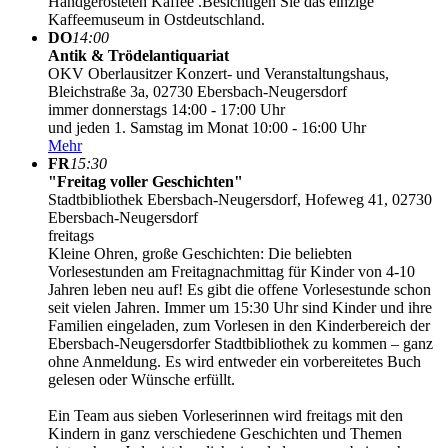
Handgerösteten Kaffee .Besichtigen Sie das einzige
Kaffeemuseum in Ostdeutschland.
DO
14:00
Antik & Trödelantiquariat
OKV Oberlausitzer Konzert- und Veranstaltungshaus,
Bleichstraße 3a, 02730 Ebersbach-Neugersdorf
immer donnerstags 14:00 - 17:00 Uhr
und jeden 1. Samstag im Monat 10:00 - 16:00 Uhr
Mehr
FR
15:30
"Freitag voller Geschichten"
Stadtbibliothek Ebersbach-Neugersdorf, Hofeweg 41, 02730
Ebersbach-Neugersdorf
freitags
Kleine Ohren, große Geschichten: Die beliebten
Vorlesestunden am Freitagnachmittag für Kinder von 4-10
Jahren leben neu auf! Es gibt die offene Vorlesestunde schon
seit vielen Jahren. Immer um 15:30 Uhr sind Kinder und ihre
Familien eingeladen, zum Vorlesen in den Kinderbereich der
Ebersbach-Neugersdorfer Stadtbibliothek zu kommen – ganz
ohne Anmeldung. Es wird entweder ein vorbereitetes Buch
gelesen oder Wünsche erfüllt.
Ein Team aus sieben Vorleserinnen wird freitags mit den
Kindern in ganz verschiedene Geschichten und Themen