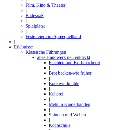
Film, Kino & Theater
|
Badespaß
|
Spielplätze
|
Feste feiern im Spreequellland
|
Erlebnisse
Klassische Führungen
altes Handwerk neu entdeckt
Flechten und Korbmacherei
|
Brot backen-wie früher
|
Bockwindmühle
|
Kelterei
|
Mehl in Kinderhänden
|
Spinnen und Weben
|
Kochschule