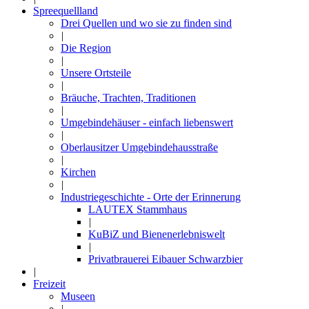
Spreequellland
Drei Quellen und wo sie zu finden sind
|
Die Region
|
Unsere Ortsteile
|
Bräuche, Trachten, Traditionen
|
Umgebindehäuser - einfach liebenswert
|
Oberlausitzer Umgebindehausstraße
|
Kirchen
|
Industriegeschichte - Orte der Erinnerung
LAUTEX Stammhaus
|
KuBiZ und Bienenerlebniswelt
|
Privatbrauerei Eibauer Schwarzbier
|
Freizeit
Museen
|