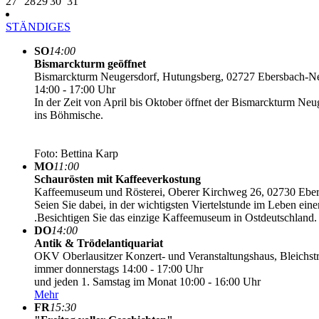
27
28
29
30
31
STÄNDIGES
SO
14:00
Bismarckturm geöffnet
Bismarckturm Neugersdorf, Hutungsberg, 02727 Ebersbach-N
14:00 - 17:00 Uhr
In der Zeit von April bis Oktober öffnet der Bismarckturm Ne
ins Böhmische.
Foto: Bettina Karp
MO
11:00
Schaurösten mit Kaffeeverkostung
Kaffeemuseum und Rösterei, Oberer Kirchweg 26, 02730 Ebe
Seien Sie dabei, in der wichtigsten Viertelstunde im Leben ein
.Besichtigen Sie das einzige Kaffeemuseum in Ostdeutschland.
DO
14:00
Antik & Trödelantiquariat
OKV Oberlausitzer Konzert- und Veranstaltungshaus, Bleichst
immer donnerstags 14:00 - 17:00 Uhr
und jeden 1. Samstag im Monat 10:00 - 16:00 Uhr
Mehr
FR
15:30