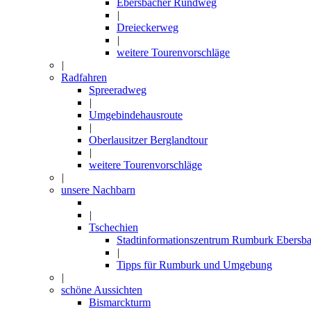
Ebersbacher Rundweg
|
Dreieckerweg
|
weitere Tourenvorschläge
|
Radfahren
Spreeradweg
|
Umgebindehausroute
|
Oberlausitzer Berglandtour
|
weitere Tourenvorschläge
|
unsere Nachbarn
|
Tschechien
Stadtinformationszentrum Rumburk Ebersba
|
Tipps für Rumburk und Umgebung
|
schöne Aussichten
Bismarckturm