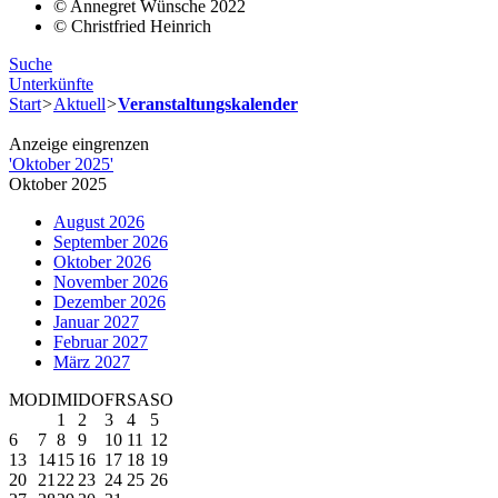
© Annegret Wünsche 2022
© Christfried Heinrich
Suche
Unterkünfte
Start
>
Aktuell
>
Veranstaltungskalender
Anzeige eingrenzen
'
Oktober 2025
'
Oktober 2025
August 2026
September 2026
Oktober 2026
November 2026
Dezember 2026
Januar 2027
Februar 2027
März 2027
MO
DI
MI
DO
FR
SA
SO
1
2
3
4
5
6
7
8
9
10
11
12
13
14
15
16
17
18
19
20
21
22
23
24
25
26