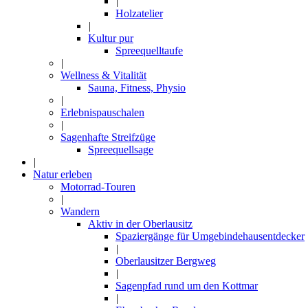
|
Holzatelier
|
Kultur pur
Spreequelltaufe
|
Wellness & Vitalität
Sauna, Fitness, Physio
|
Erlebnispauschalen
|
Sagenhafte Streifzüge
Spreequellsage
|
Natur erleben
Motorrad-Touren
|
Wandern
Aktiv in der Oberlausitz
Spaziergänge für Umgebindehausentdecker
|
Oberlausitzer Bergweg
|
Sagenpfad rund um den Kottmar
|