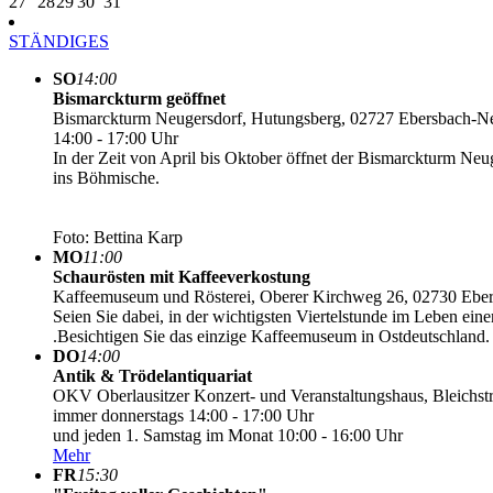
27
28
29
30
31
STÄNDIGES
SO
14:00
Bismarckturm geöffnet
Bismarckturm Neugersdorf, Hutungsberg, 02727 Ebersbach-N
14:00 - 17:00 Uhr
In der Zeit von April bis Oktober öffnet der Bismarckturm Ne
ins Böhmische.
Foto: Bettina Karp
MO
11:00
Schaurösten mit Kaffeeverkostung
Kaffeemuseum und Rösterei, Oberer Kirchweg 26, 02730 Ebe
Seien Sie dabei, in der wichtigsten Viertelstunde im Leben ein
.Besichtigen Sie das einzige Kaffeemuseum in Ostdeutschland.
DO
14:00
Antik & Trödelantiquariat
OKV Oberlausitzer Konzert- und Veranstaltungshaus, Bleichst
immer donnerstags 14:00 - 17:00 Uhr
und jeden 1. Samstag im Monat 10:00 - 16:00 Uhr
Mehr
FR
15:30