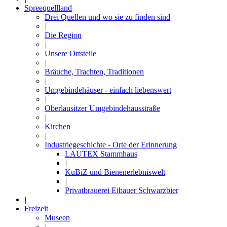
Spreequellland
Drei Quellen und wo sie zu finden sind
|
Die Region
|
Unsere Ortsteile
|
Bräuche, Trachten, Traditionen
|
Umgebindehäuser - einfach liebenswert
|
Oberlausitzer Umgebindehausstraße
|
Kirchen
|
Industriegeschichte - Orte der Erinnerung
LAUTEX Stammhaus
|
KuBiZ und Bienenerlebniswelt
|
Privatbrauerei Eibauer Schwarzbier
|
Freizeit
Museen
|