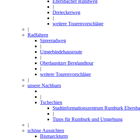
Ebersbacher Rundweg
|
Dreieckerweg
|
weitere Tourenvorschläge
|
Radfahren
Spreeradweg
|
Umgebindehausroute
|
Oberlausitzer Berglandtour
|
weitere Tourenvorschläge
|
unsere Nachbarn
|
Tschechien
Stadtinformationszentrum Rumburk Ebersba
|
Tipps für Rumburk und Umgebung
|
schöne Aussichten
Bismarckturm