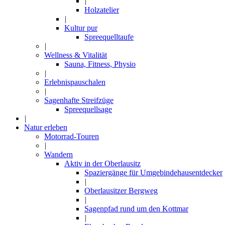
|
Holzatelier
|
Kultur pur
Spreequelltaufe
|
Wellness & Vitalität
Sauna, Fitness, Physio
|
Erlebnispauschalen
|
Sagenhafte Streifzüge
Spreequellsage
|
Natur erleben
Motorrad-Touren
|
Wandern
Aktiv in der Oberlausitz
Spaziergänge für Umgebindehausentdecker
|
Oberlausitzer Bergweg
|
Sagenpfad rund um den Kottmar
|