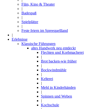
Film, Kino & Theater
|
Badespaß
|
Spielplätze
|
Feste feiern im Spreequellland
|
Erlebnisse
Klassische Führungen
altes Handwerk neu entdeckt
Flechten und Korbmacherei
|
Brot backen-wie früher
|
Bockwindmühle
|
Kelterei
|
Mehl in Kinderhänden
|
Spinnen und Weben
|
Kochschule