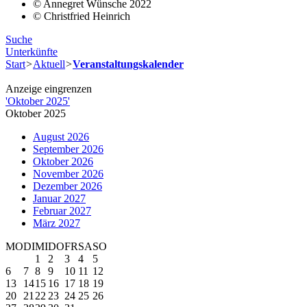
© Annegret Wünsche 2022
© Christfried Heinrich
Suche
Unterkünfte
Start
>
Aktuell
>
Veranstaltungskalender
Anzeige eingrenzen
'
Oktober 2025
'
Oktober 2025
August 2026
September 2026
Oktober 2026
November 2026
Dezember 2026
Januar 2027
Februar 2027
März 2027
MO
DI
MI
DO
FR
SA
SO
1
2
3
4
5
6
7
8
9
10
11
12
13
14
15
16
17
18
19
20
21
22
23
24
25
26