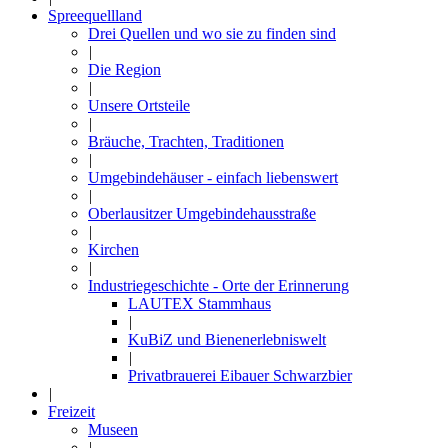
Spreequellland
Drei Quellen und wo sie zu finden sind
|
Die Region
|
Unsere Ortsteile
|
Bräuche, Trachten, Traditionen
|
Umgebindehäuser - einfach liebenswert
|
Oberlausitzer Umgebindehausstraße
|
Kirchen
|
Industriegeschichte - Orte der Erinnerung
LAUTEX Stammhaus
|
KuBiZ und Bienenerlebniswelt
|
Privatbrauerei Eibauer Schwarzbier
|
Freizeit
Museen
|