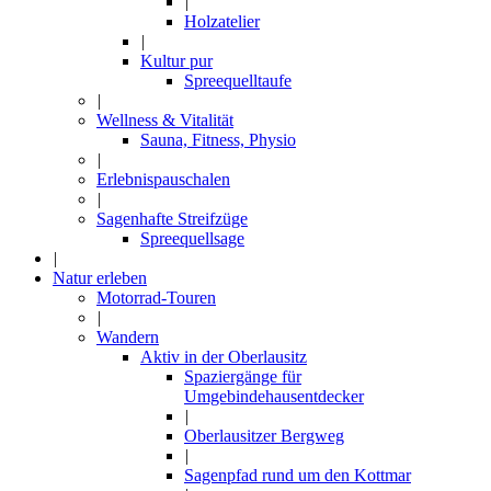
|
Holzatelier
|
Kultur pur
Spreequelltaufe
|
Wellness & Vitalität
Sauna, Fitness, Physio
|
Erlebnispauschalen
|
Sagenhafte Streifzüge
Spreequellsage
|
Natur erleben
Motorrad-Touren
|
Wandern
Aktiv in der Oberlausitz
Spaziergänge für
Umgebindehausentdecker
|
Oberlausitzer Bergweg
|
Sagenpfad rund um den Kottmar