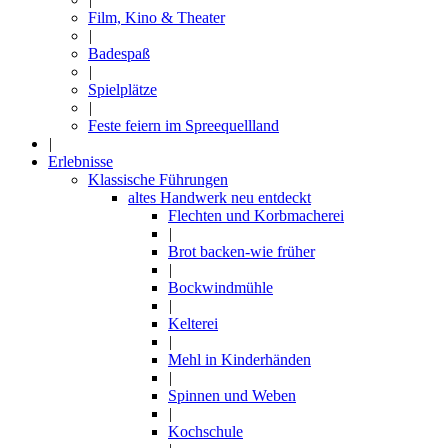
Film, Kino & Theater
|
Badespaß
|
Spielplätze
|
Feste feiern im Spreequellland
|
Erlebnisse
Klassische Führungen
altes Handwerk neu entdeckt
Flechten und Korbmacherei
|
Brot backen-wie früher
|
Bockwindmühle
|
Kelterei
|
Mehl in Kinderhänden
|
Spinnen und Weben
|
Kochschule