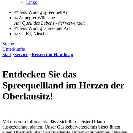
Links
© Jens Würsig-spreequellArt
© Annegret Wünsche
Am Quell des Lebens - tief verwurzelt‎
© Jens Würsig -spreequellArt
© via KI, Nitsche
Suche
Unterkünfte
Start
>
Service
>
Reisen mit Handicap
Entdecken Sie das
Spreequellland im Herzen der
Oberlausitz!
Mit unserem Infomaterial lässt sich Ihr nächster Urlaub
ausgezeichnet planen. Unser Gastgeberverzeichnis bietet Ihnen
einen Überblick über verschiedenste Unterbringungsmöglichkeiten