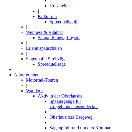
|
Holzatelier
|
Kultur pur
Spreequelltaufe
|
Wellness & Vitalität
Sauna, Fitness, Physio
|
Erlebnispauschalen
|
Sagenhafte Streifzüge
Spreequellsage
|
Natur erleben
Motorrad-Touren
|
Wandern
Aktiv in der Oberlausitz
Spaziergänge für
Umgebindehausentdecker
|
Oberlausitzer Bergweg
|
Sagenpfad rund um den Kottmar