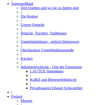
Spreequellland
Drei Quellen und wo sie zu finden sind
|
Die Region
|
Unsere Ortsteile
|
Bräuche, Trachten, Traditionen
|
Umgebindehäuser - einfach liebenswert
|
Oberlausitzer Umgebindehausstraße
|
Kirchen
|
Industriegeschichte - Orte der Erinnerung
LAUTEX Stammhaus
|
KuBiZ und Bienenerlebniswelt
|
Privatbrauerei Eibauer Schwarzbier
|
Freizeit
Museen
|