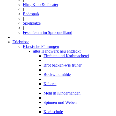
Film, Kino & Theater
|
Badespaß
|
Spielplätze
|
Feste feiern im Spreequellland
|
Erlebnisse
Klassische Führungen
altes Handwerk neu entdeckt
Flechten und Korbmacherei
|
Brot backen-wie früher
|
Bockwindmühle
|
Kelterei
|
Mehl in Kinderhänden
|
Spinnen und Weben
|
Kochschule