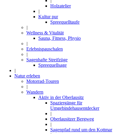
|
Holzatelier
|
Kultur pur
Spreequelltaufe
|
Wellness & Vitalität
Sauna, Fitness, Physio
|
Erlebnispauschalen
|
Sagenhafte Streifzüge
Spreequellsage
|
Natur erleben
Motorrad-Touren
|
Wandern
Aktiv in der Oberlausitz
Spaziergänge für
Umgebindehausentdecker
|
Oberlausitzer Bergweg
|
Sagenpfad rund um den Kottmar