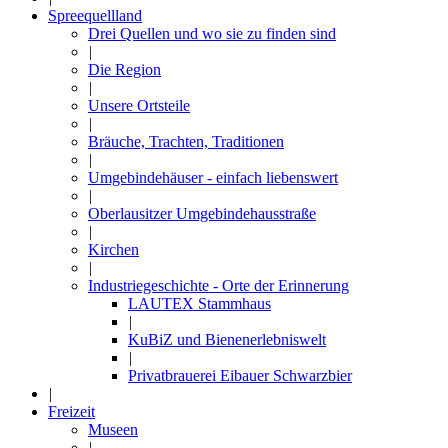
Spreequellland
Drei Quellen und wo sie zu finden sind
|
Die Region
|
Unsere Ortsteile
|
Bräuche, Trachten, Traditionen
|
Umgebindehäuser - einfach liebenswert
|
Oberlausitzer Umgebindehausstraße
|
Kirchen
|
Industriegeschichte - Orte der Erinnerung
LAUTEX Stammhaus
|
KuBiZ und Bienenerlebniswelt
|
Privatbrauerei Eibauer Schwarzbier
|
Freizeit
Museen
|