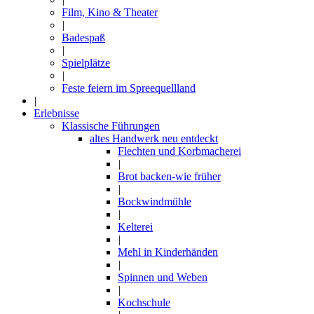
Film, Kino & Theater
|
Badespaß
|
Spielplätze
|
Feste feiern im Spreequellland
|
Erlebnisse
Klassische Führungen
altes Handwerk neu entdeckt
Flechten und Korbmacherei
|
Brot backen-wie früher
|
Bockwindmühle
|
Kelterei
|
Mehl in Kinderhänden
|
Spinnen und Weben
|
Kochschule