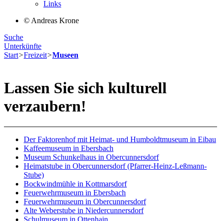
Links
© Andreas Krone
Suche
Unterkünfte
Start
>
Freizeit
>
Museen
Lassen Sie sich kulturell
verzaubern!
Der Faktorenhof mit Heimat- und Humboldtmuseum in Eibau
Kaffeemuseum in Ebersbach
Museum Schunkelhaus in Obercunnersdorf
Heimatstube in Obercunnersdorf (Pfarrer-Heinz-Leßmann-
Stube‎‎)
Bockwindmühle in Kottmarsdorf
Feuerwehrmuseum in Ebersbach
Feuerwehrmuseum in Obercunnersdorf
Alte Weberstube in Niedercunnersdorf
Schulmuseum in Ottenhain