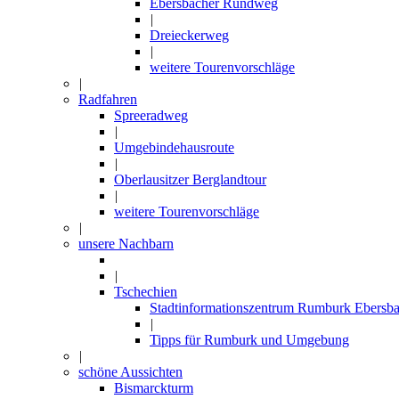
Ebersbacher Rundweg
|
Dreieckerweg
|
weitere Tourenvorschläge
|
Radfahren
Spreeradweg
|
Umgebindehausroute
|
Oberlausitzer Berglandtour
|
weitere Tourenvorschläge
|
unsere Nachbarn
|
Tschechien
Stadtinformationszentrum Rumburk Ebersba
|
Tipps für Rumburk und Umgebung
|
schöne Aussichten
Bismarckturm