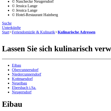
© Naschecke Neugersdorf
© Jessica Lange
© Jessica Lange
© Hotel-Restaurant Hainberg
Suche
Unterkünfte
Start
>
Feriendomizile & Kulinarik
>
Kulinarische Adressen
Lassen Sie sich kulinarisch verw
Eibau
Obercunnersdorf
Niedercunnersdorf
Kottmarsdorf
Neueibau
Ebersbach i.Sa.
Neugersdorf
Eibau