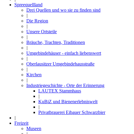
Spreequellland
Drei Quellen und wo sie zu finden sind
|
Die Region
|
Unsere Ortsteile
|
Bräuche, Trachten, Traditionen
|
Umgebindehäuser - einfach liebenswert
|
Oberlausitzer Umgebindehausstraße
|
Kirchen
|
Industriegeschichte - Orte der Erinnerung
LAUTEX Stammhaus
|
KuBiZ und Bienenerlebniswelt
|
Privatbrauerei Eibauer Schwarzbier
|
Freizeit
Museen
|