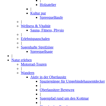
|
Holzatelier
|
Kultur pur
Spreequelltaufe
|
Wellness & Vitalität
Sauna, Fitness, Physio
|
Erlebnispauschalen
|
Sagenhafte Streifzüge
Spreequellsage
|
Natur erleben
Motorrad-Touren
|
Wandern
Aktiv in der Oberlausitz
Spaziergänge für Umgebindehausentdecker
|
Oberlausitzer Bergweg
|
Sagenpfad rund um den Kottmar
|