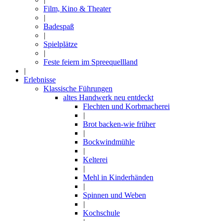
Film, Kino & Theater
|
Badespaß
|
Spielplätze
|
Feste feiern im Spreequellland
|
Erlebnisse
Klassische Führungen
altes Handwerk neu entdeckt
Flechten und Korbmacherei
|
Brot backen-wie früher
|
Bockwindmühle
|
Kelterei
|
Mehl in Kinderhänden
|
Spinnen und Weben
|
Kochschule