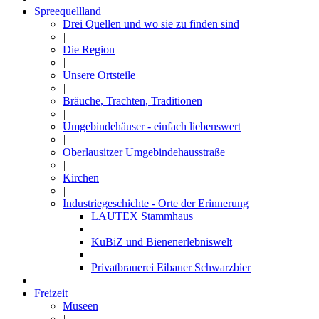
Spreequellland
Drei Quellen und wo sie zu finden sind
|
Die Region
|
Unsere Ortsteile
|
Bräuche, Trachten, Traditionen
|
Umgebindehäuser - einfach liebenswert
|
Oberlausitzer Umgebindehausstraße
|
Kirchen
|
Industriegeschichte - Orte der Erinnerung
LAUTEX Stammhaus
|
KuBiZ und Bienenerlebniswelt
|
Privatbrauerei Eibauer Schwarzbier
|
Freizeit
Museen
|