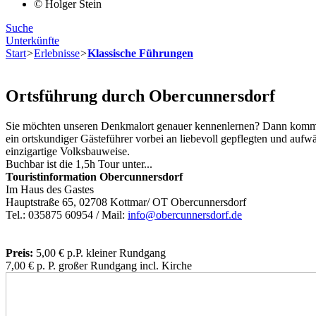
© Holger Stein
Suche
Unterkünfte
Start
>
Erlebnisse
>
Klassische Führungen
Ortsführung durch Obercunnersdorf
Sie möchten unseren Denkmalort genauer kennenlernen? Dann kommen S
ein ortskundiger Gästeführer vorbei an liebevoll gepflegten und auf
einzigartige Volksbauweise.
Buchbar ist die 1,5h Tour unter...‎
Touristinformation Obercunnersdorf
Im Haus des Gastes
Hauptstraße 65, 02708 Kottmar/­­ OT Obercunnersdorf
Tel.: 035875 60954 /­­ Mail:
info@obercunnersdorf.de
Preis:
5,00 € p.P. kleiner Rundgang
7,00 € p. P. großer Rundgang incl. Kirche