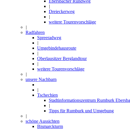
Ebersbacher Rundweg
|
Dreieckerweg
|
weitere Tourenvorschläge
|
Radfahren
Spreeradweg
|
Umgebindehausroute
|
Oberlausitzer Berglandtour
|
weitere Tourenvorschläge
|
unsere Nachbarn
|
Tschechien
Stadtinformationszentrum Rumburk Ebersba
|
Tipps für Rumburk und Umgebung
|
schöne Aussichten
Bismarckturm