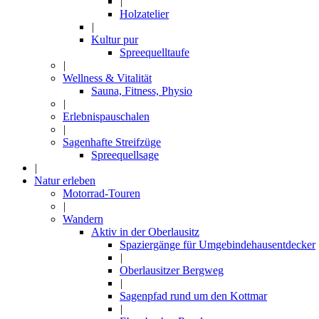
|
Holzatelier
|
Kultur pur
Spreequelltaufe
|
Wellness & Vitalität
Sauna, Fitness, Physio
|
Erlebnispauschalen
|
Sagenhafte Streifzüge
Spreequellsage
|
Natur erleben
Motorrad-Touren
|
Wandern
Aktiv in der Oberlausitz
Spaziergänge für Umgebindehausentdecker
|
Oberlausitzer Bergweg
|
Sagenpfad rund um den Kottmar
|