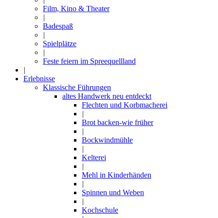
Film, Kino & Theater
|
Badespaß
|
Spielplätze
|
Feste feiern im Spreequellland
|
Erlebnisse
Klassische Führungen
altes Handwerk neu entdeckt
Flechten und Korbmacherei
|
Brot backen-wie früher
|
Bockwindmühle
|
Kelterei
|
Mehl in Kinderhänden
|
Spinnen und Weben
|
Kochschule