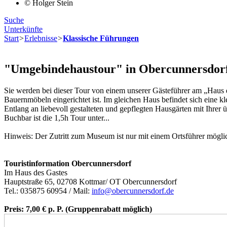
© Holger Stein
Suche
Unterkünfte
Start
>
Erlebnisse
>
Klassische Führungen
"Umgebindehaustour" in Obercunnersdor
Sie werden bei dieser Tour von einem unserer Gästeführer am „Haus
Bauernmöbeln eingerichtet ist. Im gleichen Haus befindet sich eine 
Entlang an liebevoll gestalteten und gepflegten Hausgärten mit Ihre
Buchbar ist die 1,5h Tour unter...‎
Hinweis: Der Zutritt zum Museum ist nur mit einem Ortsführer möglic
Touristinformation Obercunnersdorf
Im Haus des Gastes
Hauptstraße 65, 02708 Kottmar/­­ OT Obercunnersdorf
Tel.: 035875 60954 /­­ Mail:
info@obercunnersdorf.de
Preis: 7,00 € p. P. (Gruppenrabatt möglich)