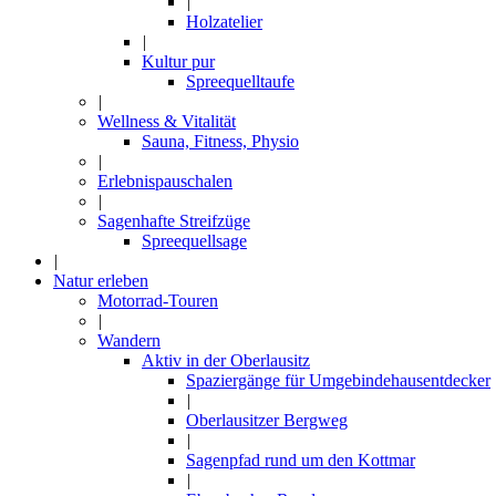
|
Holzatelier
|
Kultur pur
Spreequelltaufe
|
Wellness & Vitalität
Sauna, Fitness, Physio
|
Erlebnispauschalen
|
Sagenhafte Streifzüge
Spreequellsage
|
Natur erleben
Motorrad-Touren
|
Wandern
Aktiv in der Oberlausitz
Spaziergänge für Umgebindehausentdecker
|
Oberlausitzer Bergweg
|
Sagenpfad rund um den Kottmar
|