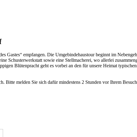
f
 des Gastes“ empfangen. Die Umgebindehaustour beginnt im Nebengebä
kleine Schusterwerkstatt sowie eine Stellmacherei, wo allerlei zusamm
r üppigen Blütenpracht geht es vorbei an den für unsere Heimat typis
h. Bitte melden Sie sich dafür mindestens 2 Stunden vor Ihrem Besuch 