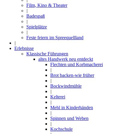
Film, Kino & Theater
|
Badespaß
|
Spielplätze
|
Feste feiern im Spreequellland
|
Erlebnisse
Klassische Führungen
altes Handwerk neu entdeckt
Flechten und Korbmacherei
|
Brot backen-wie früher
|
Bockwindmühle
|
Kelterei
|
Mehl in Kinderhänden
|
Spinnen und Weben
|
Kochschule