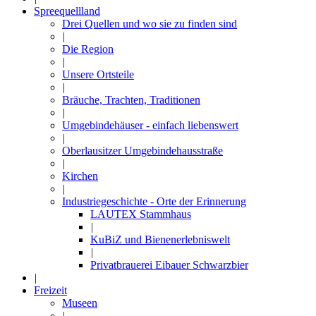
Spreequellland
Drei Quellen und wo sie zu finden sind
|
Die Region
|
Unsere Ortsteile
|
Bräuche, Trachten, Traditionen
|
Umgebindehäuser - einfach liebenswert
|
Oberlausitzer Umgebindehausstraße
|
Kirchen
|
Industriegeschichte - Orte der Erinnerung
LAUTEX Stammhaus
|
KuBiZ und Bienenerlebniswelt
|
Privatbrauerei Eibauer Schwarzbier
|
Freizeit
Museen
|