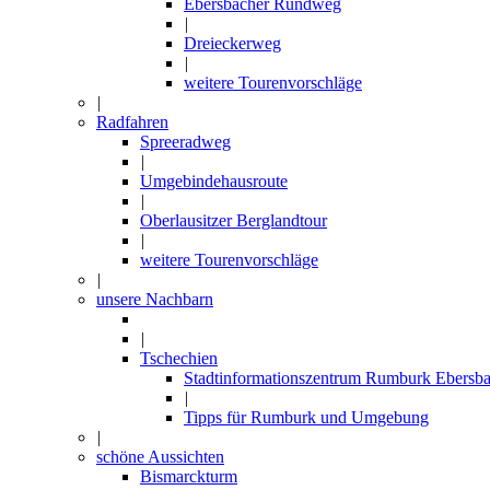
Ebersbacher Rundweg
|
Dreieckerweg
|
weitere Tourenvorschläge
|
Radfahren
Spreeradweg
|
Umgebindehausroute
|
Oberlausitzer Berglandtour
|
weitere Tourenvorschläge
|
unsere Nachbarn
|
Tschechien
Stadtinformationszentrum Rumburk Ebersba
|
Tipps für Rumburk und Umgebung
|
schöne Aussichten
Bismarckturm