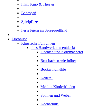
Film, Kino & Theater
|
Badespaß
|
Spielplätze
|
Feste feiern im Spreequellland
|
Erlebnisse
Klassische Führungen
altes Handwerk neu entdeckt
Flechten und Korbmacherei
|
Brot backen-wie früher
|
Bockwindmühle
|
Kelterei
|
Mehl in Kinderhänden
|
Spinnen und Weben
|
Kochschule