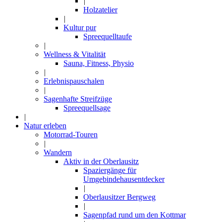
|
Holzatelier
|
Kultur pur
Spreequelltaufe
|
Wellness & Vitalität
Sauna, Fitness, Physio
|
Erlebnispauschalen
|
Sagenhafte Streifzüge
Spreequellsage
|
Natur erleben
Motorrad-Touren
|
Wandern
Aktiv in der Oberlausitz
Spaziergänge für
Umgebindehausentdecker
|
Oberlausitzer Bergweg
|
Sagenpfad rund um den Kottmar