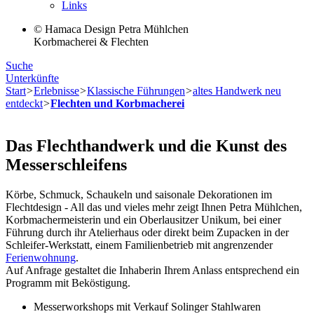
Links
© Hamaca Design Petra Mühlchen
Korbmacherei & Flechten
Suche
Unterkünfte
Start
>
Erlebnisse
>
Klassische Führungen
>
altes Handwerk neu
entdeckt
>
Flechten und Korbmacherei
Das Flechthandwerk und die Kunst des
Messerschleifens
Körbe, Schmuck, Schaukeln und saisonale Dekorationen im
Flechtdesign - All das und vieles mehr zeigt Ihnen Petra Mühlchen,
Korbmachermeisterin und ein Oberlausitzer Unikum, bei einer
Führung durch ihr Atelierhaus oder direkt beim Zupacken in der
Schleifer-Werkstatt, einem Familienbetrieb mit angrenzender
Ferienwohnung
.
‎‎Auf Anfrage gestaltet die Inhaberin Ihrem Anlass entsprechend ein
Programm mit Beköstigung.
Messerworkshops mit Verkauf Solinger Stahlwaren