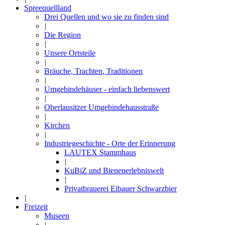
Spreequellland
Drei Quellen und wo sie zu finden sind
|
Die Region
|
Unsere Ortsteile
|
Bräuche, Trachten, Traditionen
|
Umgebindehäuser - einfach liebenswert
|
Oberlausitzer Umgebindehausstraße
|
Kirchen
|
Industriegeschichte - Orte der Erinnerung
LAUTEX Stammhaus
|
KuBiZ und Bienenerlebniswelt
|
Privatbrauerei Eibauer Schwarzbier
|
Freizeit
Museen
|