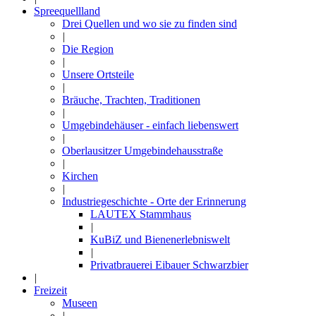
Spreequellland
Drei Quellen und wo sie zu finden sind
|
Die Region
|
Unsere Ortsteile
|
Bräuche, Trachten, Traditionen
|
Umgebindehäuser - einfach liebenswert
|
Oberlausitzer Umgebindehausstraße
|
Kirchen
|
Industriegeschichte - Orte der Erinnerung
LAUTEX Stammhaus
|
KuBiZ und Bienenerlebniswelt
|
Privatbrauerei Eibauer Schwarzbier
|
Freizeit
Museen
|