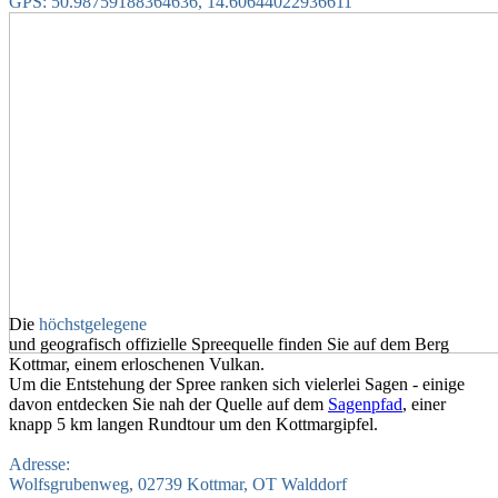
GPS: 50.98759188364636, 14.60644022936611
Die
höchstgelegene
und geografisch offizielle Spreequelle finden Sie auf dem Berg
Kottmar, einem erloschenen Vulkan.
Um die Entstehung der Spree ranken sich vielerlei Sagen - einige
davon entdecken Sie nah der Quelle auf dem
Sagenpfad
, einer
knapp 5 km langen Rundtour um den Kottmargipfel.
Adresse:
Wolfsgrubenweg, 02739 Kottmar, OT Walddorf