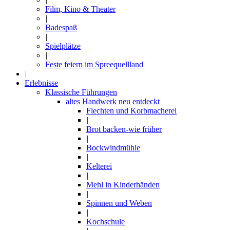
Film, Kino & Theater
|
Badespaß
|
Spielplätze
|
Feste feiern im Spreequellland
|
Erlebnisse
Klassische Führungen
altes Handwerk neu entdeckt
Flechten und Korbmacherei
|
Brot backen-wie früher
|
Bockwindmühle
|
Kelterei
|
Mehl in Kinderhänden
|
Spinnen und Weben
|
Kochschule