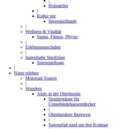
|
Holzatelier
|
Kultur pur
Spreequelltaufe
|
Wellness & Vitalität
Sauna, Fitness, Physio
|
Erlebnispauschalen
|
Sagenhafte Streifzüge
Spreequellsage
|
Natur erleben
Motorrad-Touren
|
Wandern
Aktiv in der Oberlausitz
Spaziergänge für
Umgebindehausentdecker
|
Oberlausitzer Bergweg
|
Sagenpfad rund um den Kottmar